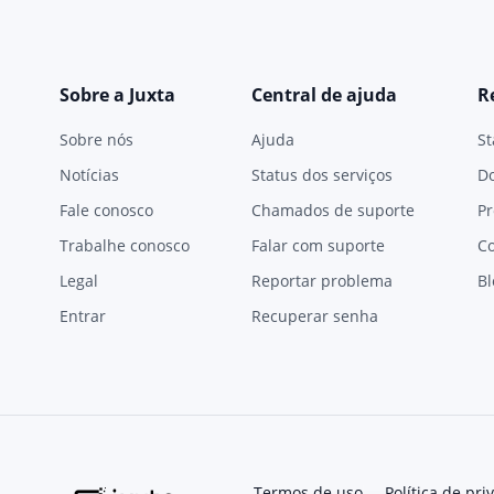
Sobre a Juxta
Central de ajuda
R
Sobre nós
Ajuda
St
Notícias
Status dos serviços
D
Fale conosco
Chamados de suporte
Pr
Trabalhe conosco
Falar com suporte
C
Legal
Reportar problema
Bl
Entrar
Recuperar senha
Termos de uso
Política de pri