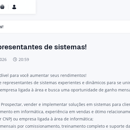
Carrinho de Compras
s!
presentantes de sistemas!
2026
20:59
ível para você aumentar seus rendimentos!
 representantes de sistemas experientes e dinâmicos para se un
u empresa ligada à área e busca uma oportunidade de ganho mensa
 Prospectar, vender e implementar soluções em sistemas para clie
imento em informática, experiência em vendas e ótimo relacioname
uir CNPJ ou empresa ligada à área de informática;
s mensais por comissionamento, treinamento completo e suporte d