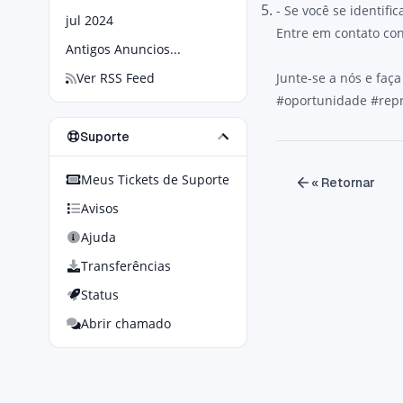
- Se você se identifi
jul 2024
Entre em contato co
Antigos Anuncios...
Ver RSS Feed
Junte-se a nós e faça
#oportunidade #rep
Suporte
Meus Tickets de Suporte
« Retornar
Avisos
Ajuda
Transferências
Status
Abrir chamado