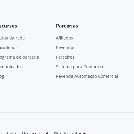
ecursos
Parcerias
atus da rede
Afiliados
ownloads
Revendas
ograma de parceria
Parceiros
omunicados
Sistema para Contadores
og
Revenda Automação Comercial
vacidade
Uso aceitável
Direitos autorais