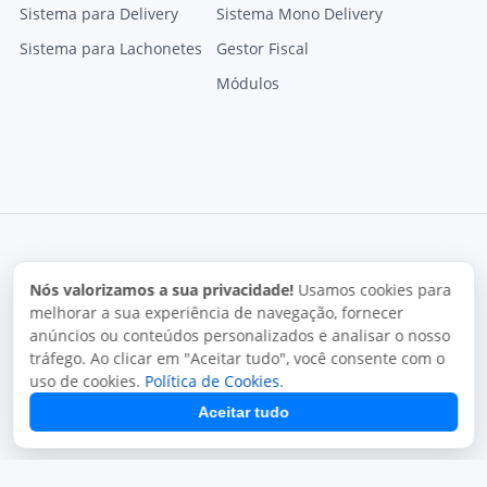
Sistema para Delivery
Sistema Mono Delivery
Sistema para Lachonetes
Gestor Fiscal
Módulos
Nós valorizamos a sua privacidade!
Usamos cookies para
melhorar a sua experiência de navegação, fornecer
anúncios ou conteúdos personalizados e analisar o nosso
Termos de uso
Política de privacidade
Uso aceitável
tráfego. Ao clicar em "Aceitar tudo", você consente com o
Direitos autorais
uso de cookies.
Política de Cookies
.
Copyright © 2026, Juxta Sistemas. Todos os direitos
Aceitar tudo
reservados.
O uso deste site está sujeito aos nossos termos de uso.