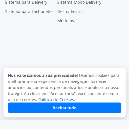
Sistema para Delivery
Sistema Mono Delivery
Sistema para Lachonetes
Gestor Fiscal
Módulos
Nós valorizamos a sua privacidade!
Usamos cookies para
melhorar a sua experiência de navegação, fornecer
anúncios ou conteúdos personalizados e analisar o nosso
Termos de uso
Política de privacidade
Uso aceitável
tráfego. Ao clicar em "Aceitar tudo", você consente com o
Direitos autorais
uso de cookies.
Política de Cookies
.
Copyright © 2026, Juxta Sistemas. Todos os direitos
Aceitar tudo
reservados.
O uso deste site está sujeito aos nossos termos de uso.