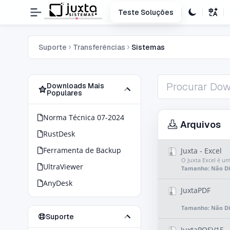
Teste Soluções
Suporte
Transferências
Sistemas
Downloads Mais
Populares
Norma Técnica 07-2024
Arquivos
RustDesk
Ferramenta de Backup
Juxta - Excel
O Juxta Excel é um
UltraViewer
Tamanho: Não Di
AnyDesk
JuxtaPDF
Tamanho: Não Di
Suporte
JuxtaPOSV15