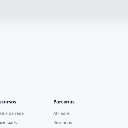
B
ecursos
Parcerias
atus da rede
Afiliados
ownloads
Revendas