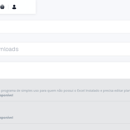
Carrinho de Compras
 programa de simples uso para quem não possui o Excel Instalado e precisa editar plan
sponível
sponível