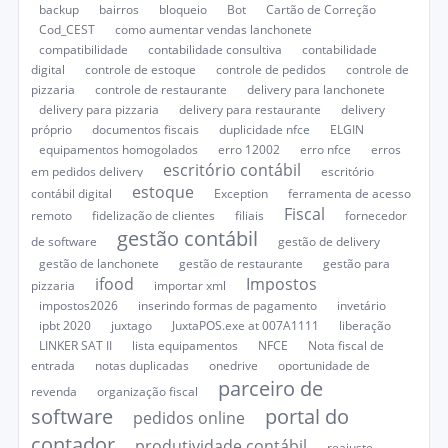
backup
bairros
bloqueio
Bot
Cartão de Correção
Cod_CEST
como aumentar vendas lanchonete
compatibilidade
contabilidade consultiva
contabilidade
digital
controle de estoque
controle de pedidos
controle de
pizzaria
controle de restaurante
delivery para lanchonete
delivery para pizzaria
delivery para restaurante
delivery
próprio
documentos fiscais
duplicidade nfce
ELGIN
equipamentos homogolados
erro 12002
erro nfce
erros
escritório contábil
em pedidos delivery
escritório
estoque
contábil digital
Exception
ferramenta de acesso
Fiscal
remoto
fidelização de clientes
filiais
fornecedor
gestão contábil
de software
gestão de delivery
gestão de lanchonete
gestão de restaurante
gestão para
ifood
Impostos
pizzaria
importar xml
impostos2026
inserindo formas de pagamento
invetário
ipbt 2020
juxtago
JuxtaPOS.exe at 007A1111
liberação
LINKER SAT II
lista equipamentos
NFCE
Nota fiscal de
entrada
notas duplicadas
onedrive
oportunidade de
parceiro de
revenda
organização fiscal
software
portal do
pedidos online
contador
produtividade contábil
reajuste