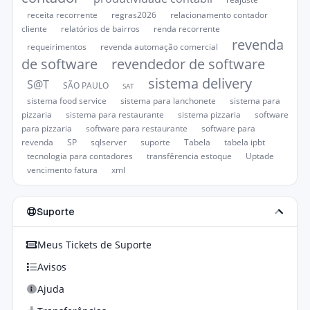
receita recorrente
regras2026
relacionamento contador
cliente
relatórios de bairros
renda recorrente
revenda
requeirimentos
revenda automação comercial
de software
revendedor de software
sistema delivery
S@T
SÃO PAULO
SAT
sistema food service
sistema para lanchonete
sistema para
pizzaria
sistema para restaurante
sistema pizzaria
software
para pizzaria
software para restaurante
software para
revenda
SP
sqlserver
suporte
Tabela
tabela ipbt
tecnologia para contadores
transfêrencia estoque
Uptade
vencimento fatura
xml
Suporte
Meus Tickets de Suporte
Avisos
Ajuda