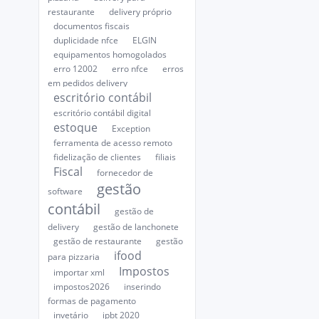
restaurante
delivery próprio
documentos fiscais
duplicidade nfce
ELGIN
equipamentos homogolados
erro 12002
erro nfce
erros
em pedidos delivery
escritório contábil
escritório contábil digital
estoque
Exception
ferramenta de acesso remoto
fidelização de clientes
filiais
Fiscal
fornecedor de
gestão
software
contábil
gestão de
delivery
gestão de lanchonete
gestão de restaurante
gestão
ifood
para pizzaria
Impostos
importar xml
impostos2026
inserindo
formas de pagamento
invetário
ipbt 2020