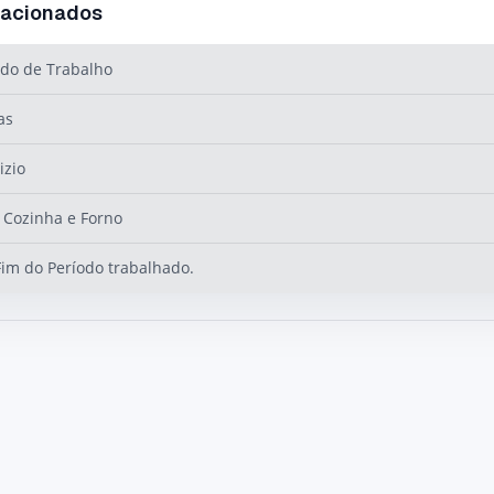
lacionados
do de Trabalho
as
izio
Cozinha e Forno
Fim do Período trabalhado.