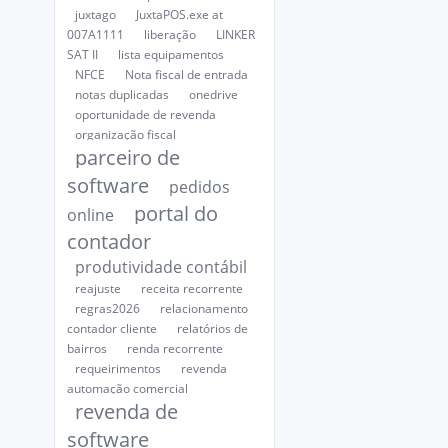
juxtago
JuxtaPOS.exe at
007A1111
liberação
LINKER
SAT II
lista equipamentos
NFCE
Nota fiscal de entrada
notas duplicadas
onedrive
oportunidade de revenda
organização fiscal
parceiro de
software
pedidos
portal do
online
contador
produtividade contábil
reajuste
receita recorrente
regras2026
relacionamento
contador cliente
relatórios de
bairros
renda recorrente
requeirimentos
revenda
automação comercial
revenda de
software