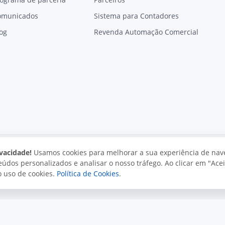
omunicados
Sistema para Contadores
og
Revenda Automação Comercial
vacidade!
Usamos cookies para melhorar a sua experiência de nav
údos personalizados e analisar o nosso tráfego. Ao clicar em "Acei
vacidade
Uso aceitável
Direitos autorais
o uso de cookies.
Política de Cookies
.
. Todos os direitos reservados.
o e políticas da Juxta.
Termos de uso