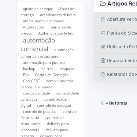
Artigos Re
ajuste de estoque
áreas de
entrega
atendimento delivery
Abertura Perío
atendimento lanchonete
Atualizações
aumento de
Planta de Mes
preços
Authentication failed
automação
Utilizando Rod
comercial
automação
comercial restaurante
Departamento 
automação para pizzaria
backup
bairros
bloqueio
Relatórios do 
Bot
Cartão de Correção
Cod_CEST
como aumentar
vendas lanchonete
compatibilidade
contabilidade
consultiva
contabilidade
« Retornar
digital
controle de estoque
controle de pedidos
controle
de pizzaria
controle de
restaurante
delivery para
lanchonete
delivery para
pizzaria
delivery para