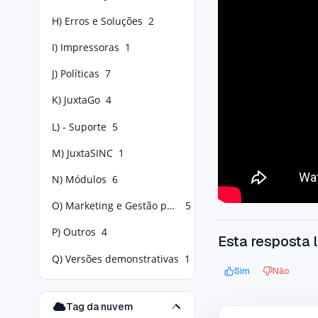
H) Erros e Soluções
2
I) Impressoras
1
J) Políticas
7
K) JuxtaGo
4
L) - Suporte
5
M) JuxtaSINC
1
N) Módulos
6
O) Marketing e Gestão para Food Service
5
P) Outros
4
Esta resposta l
Q) Versões demonstrativas
1
Sim
Não
Tag da nuvem