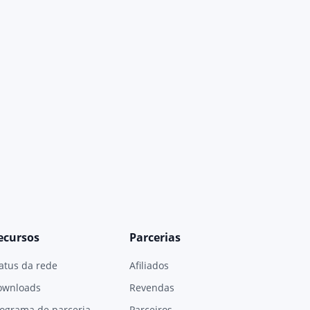
ecursos
Parcerias
atus da rede
Afiliados
ownloads
Revendas
ograma de parceria
Parceiros