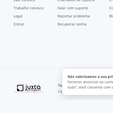
Trabalhe conosco
Falar com suporte
C
Legal
Reportar problema
Bl
Entrar
Recuperar senha
Nós valorizamos a sua pri
fornecer anúncios ou conte
Termos de uso
Política de pri
tudo", você consente com 
Copyright © 2026, Juxta Sistemas
O uso deste site está sujeito aos nossos termos de uso.
Ao utilizar este site, você concorda com as condições de us