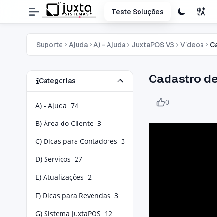
Teste Soluções
Suporte
Ajuda
A) - Ajuda
JuxtaPOS V3
Vídeos
Ca
Cadastro de
Categorias
0
A) - Ajuda
74
B) Área do Cliente
3
C) Dicas para Contadores
3
D) Serviços
27
E) Atualizações
2
F) Dicas para Revendas
3
G) Sistema JuxtaPOS
12