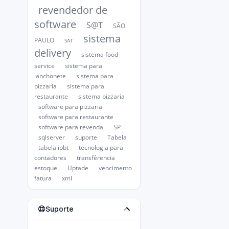
revendedor de
software
S@T
SÃO
sistema
PAULO
SAT
delivery
sistema food
service
sistema para
lanchonete
sistema para
pizzaria
sistema para
restaurante
sistema pizzaria
software para pizzaria
software para restaurante
software para revenda
SP
sqlserver
suporte
Tabela
tabela ipbt
tecnologia para
contadores
transfêrencia
estoque
Uptade
vencimento
fatura
xml
Suporte