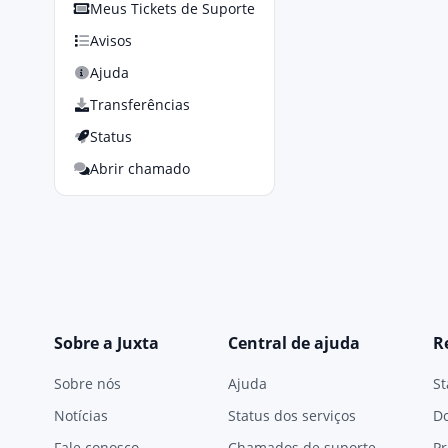
Meus Tickets de Suporte
Avisos
Ajuda
Transferências
Status
Abrir chamado
Sobre a Juxta
Central de ajuda
R
Sobre nós
Ajuda
St
Notícias
Status dos serviços
D
Fale conosco
Chamados de suporte
Pr