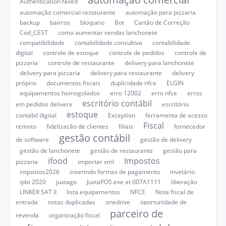
Authentication failed
automação comercial restaurante
automação para pizzaria
backup
bairros
bloqueio
Bot
Cartão de Correção
Cod_CEST
como aumentar vendas lanchonete
compatibilidade
contabilidade consultiva
contabilidade
digital
controle de estoque
controle de pedidos
controle de
pizzaria
controle de restaurante
delivery para lanchonete
delivery para pizzaria
delivery para restaurante
delivery
próprio
documentos fiscais
duplicidade nfce
ELGIN
equipamentos homogolados
erro 12002
erro nfce
erros
escritório contábil
em pedidos delivery
escritório
estoque
contábil digital
Exception
ferramenta de acesso
Fiscal
remoto
fidelização de clientes
filiais
fornecedor
gestão contábil
de software
gestão de delivery
gestão de lanchonete
gestão de restaurante
gestão para
ifood
Impostos
pizzaria
importar xml
impostos2026
inserindo formas de pagamento
invetário
ipbt 2020
juxtago
JuxtaPOS.exe at 007A1111
liberação
LINKER SAT II
lista equipamentos
NFCE
Nota fiscal de
entrada
notas duplicadas
onedrive
oportunidade de
parceiro de
revenda
organização fiscal