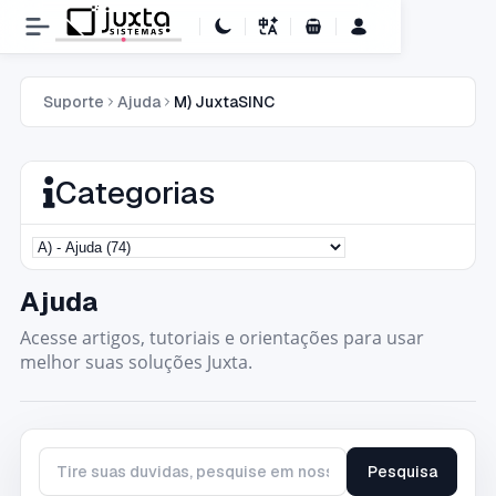
Carrinho de Compras
Suporte
Ajuda
M) JuxtaSINC
Categorias
Ajuda
Acesse artigos, tutoriais e orientações para usar
melhor suas soluções Juxta.
Pesquisa
Tire suas duvidas, pesquise em nossa base de conhecimento