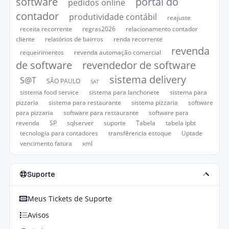
software
portal do
pedidos online
contador
produtividade contábil
reajuste
receita recorrente
regras2026
relacionamento contador
cliente
relatórios de bairros
renda recorrente
revenda
requeirimentos
revenda automação comercial
de software
revendedor de software
sistema delivery
S@T
SÃO PAULO
SAT
sistema food service
sistema para lanchonete
sistema para
pizzaria
sistema para restaurante
sistema pizzaria
software
para pizzaria
software para restaurante
software para
revenda
SP
sqlserver
suporte
Tabela
tabela ipbt
tecnologia para contadores
transfêrencia estoque
Uptade
vencimento fatura
xml
Suporte
Meus Tickets de Suporte
Avisos