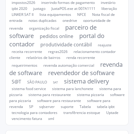
impostos2026
inserindo formas de pagamento
invetário
ipbt 2020
juxtago
JuxtaPOS.exe at 007A1111
liberação
LINKER SAT II
lista equipamentos
NFCE
Nota fiscal de
entrada
notas duplicadas
onedrive
oportunidade de
parceiro de
revenda
organização fiscal
software
portal do
pedidos online
contador
produtividade contábil
reajuste
receita recorrente
regras2026
relacionamento contador
cliente
relatórios de bairros
renda recorrente
revenda
requeirimentos
revenda automação comercial
de software
revendedor de software
sistema delivery
S@T
SÃO PAULO
SAT
sistema food service
sistema para lanchonete
sistema para
pizzaria
sistema para restaurante
sistema pizzaria
software
para pizzaria
software para restaurante
software para
revenda
SP
sqlserver
suporte
Tabela
tabela ipbt
tecnologia para contadores
transfêrencia estoque
Uptade
vencimento fatura
xml