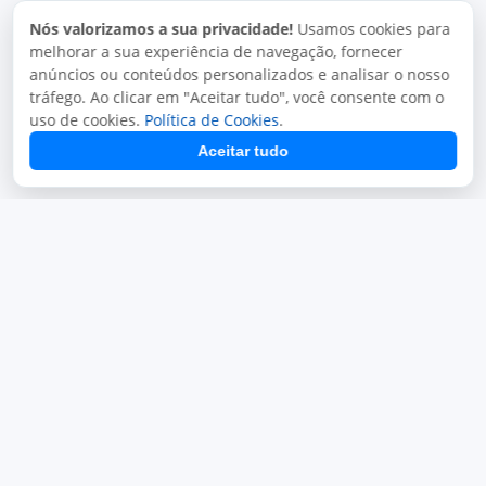
Nós valorizamos a sua privacidade!
Usamos cookies para
melhorar a sua experiência de navegação, fornecer
anúncios ou conteúdos personalizados e analisar o nosso
tráfego. Ao clicar em "Aceitar tudo", você consente com o
uso de cookies.
Política de Cookies
.
Aceitar tudo
Termos de uso
Política de privacidade
Uso aceitável
Direitos autorais
Copyright © 2026, Juxta Sistemas. Todos os direitos
reservados.
O uso deste site está sujeito aos nossos termos de uso.