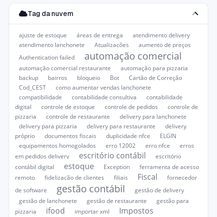
Tag da nuvem
ajuste de estoque
áreas de entrega
atendimento delivery
atendimento lanchonete
Atualizações
aumento de preços
automação comercial
Authentication failed
automação comercial restaurante
automação para pizzaria
backup
bairros
bloqueio
Bot
Cartão de Correção
Cod_CEST
como aumentar vendas lanchonete
compatibilidade
contabilidade consultiva
contabilidade
digital
controle de estoque
controle de pedidos
controle de
pizzaria
controle de restaurante
delivery para lanchonete
delivery para pizzaria
delivery para restaurante
delivery
próprio
documentos fiscais
duplicidade nfce
ELGIN
equipamentos homogolados
erro 12002
erro nfce
erros
escritório contábil
em pedidos delivery
escritório
estoque
contábil digital
Exception
ferramenta de acesso
Fiscal
remoto
fidelização de clientes
filiais
fornecedor
gestão contábil
de software
gestão de delivery
gestão de lanchonete
gestão de restaurante
gestão para
ifood
Impostos
pizzaria
importar xml