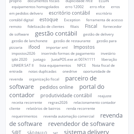
próprio
documentos fiscais
duplicidade nfce
ELGIN
equipamentos homogolados
erro 12002
erro nfce
erros
escritório contábil
em pedidos delivery
escritório
estoque
contábil digital
Exception
ferramenta de acesso
Fiscal
remoto
fidelização de clientes
filiais
fornecedor
gestão contábil
de software
gestão de delivery
gestão de lanchonete
gestão de restaurante
gestão para
ifood
Impostos
pizzaria
importar xml
impostos2026
inserindo formas de pagamento
invetário
ipbt 2020
juxtago
JuxtaPOS.exe at 007A1111
liberação
LINKER SAT II
lista equipamentos
NFCE
Nota fiscal de
entrada
notas duplicadas
onedrive
oportunidade de
parceiro de
revenda
organização fiscal
software
portal do
pedidos online
contador
produtividade contábil
reajuste
receita recorrente
regras2026
relacionamento contador
cliente
relatórios de bairros
renda recorrente
revenda
requeirimentos
revenda automação comercial
de software
revendedor de software
sistema delivery
S@T
SÃO PAULO
SAT