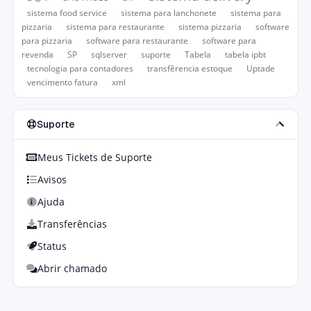
sistema food service
sistema para lanchonete
sistema para
pizzaria
sistema para restaurante
sistema pizzaria
software
para pizzaria
software para restaurante
software para
revenda
SP
sqlserver
suporte
Tabela
tabela ipbt
tecnologia para contadores
transfêrencia estoque
Uptade
vencimento fatura
xml
Suporte
Meus Tickets de Suporte
Avisos
Ajuda
Transferências
Status
Abrir chamado