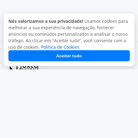
Nós valorizamos a sua privacidade!
Usamos cookies para
melhorar a sua experiência de navegação, fornecer
anúncios ou conteúdos personalizados e analisar o nosso
tráfego. Ao clicar em "Aceitar tudo", você consente com o
uso de cookies.
Política de Cookies
.
Aceitar tudo
Termos de uso
Política de privacidade
Uso aceitável
Direitos autorais
Copyright © 2026, Juxta Sistemas. Todos os direitos
reservados.
O uso deste site está sujeito aos nossos termos de uso.
Ao utilizar este site, você concorda com as condições de uso
e políticas da Juxta.
Termos de uso