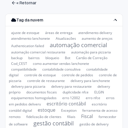
« Retornar
Tag da nuvem
ajuste de estoque
áreas de entrega
atendimento delivery
atendimento lanchonete
Atualizações
aumento de preços
automação comercial
Authentication failed
automação comercial restaurante
automação para pizzaria
backup
bairros
bloqueio
Bot
Cartão de Correção
Cod_CEST
como aumentar vendas lanchonete
compatibilidade
contabilidade consultiva
contabilidade
digital
controle de estoque
controle de pedidos
controle de
pizzaria
controle de restaurante
delivery para lanchonete
delivery para pizzaria
delivery para restaurante
delivery
próprio
documentos fiscais
duplicidade nfce
ELGIN
equipamentos homogolados
erro 12002
erro nfce
erros
escritório contábil
em pedidos delivery
escritório
estoque
contábil digital
Exception
ferramenta de acesso
Fiscal
remoto
fidelização de clientes
filiais
fornecedor
gestão contábil
de software
gestão de delivery