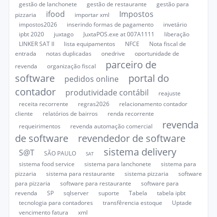
gestão de lanchonete
gestão de restaurante
gestão para
ifood
Impostos
pizzaria
importar xml
impostos2026
inserindo formas de pagamento
invetário
ipbt 2020
juxtago
JuxtaPOS.exe at 007A1111
liberação
LINKER SAT II
lista equipamentos
NFCE
Nota fiscal de
entrada
notas duplicadas
onedrive
oportunidade de
parceiro de
revenda
organização fiscal
software
portal do
pedidos online
contador
produtividade contábil
reajuste
receita recorrente
regras2026
relacionamento contador
cliente
relatórios de bairros
renda recorrente
revenda
requeirimentos
revenda automação comercial
de software
revendedor de software
sistema delivery
S@T
SÃO PAULO
SAT
sistema food service
sistema para lanchonete
sistema para
pizzaria
sistema para restaurante
sistema pizzaria
software
para pizzaria
software para restaurante
software para
revenda
SP
sqlserver
suporte
Tabela
tabela ipbt
tecnologia para contadores
transfêrencia estoque
Uptade
vencimento fatura
xml