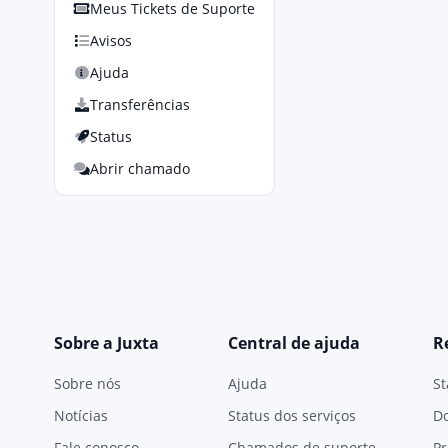
Meus Tickets de Suporte
Avisos
Ajuda
Transferências
Status
Abrir chamado
Sobre a Juxta
Central de ajuda
R
Sobre nós
Ajuda
St
Notícias
Status dos serviços
D
Fale conosco
Chamados de suporte
Pr