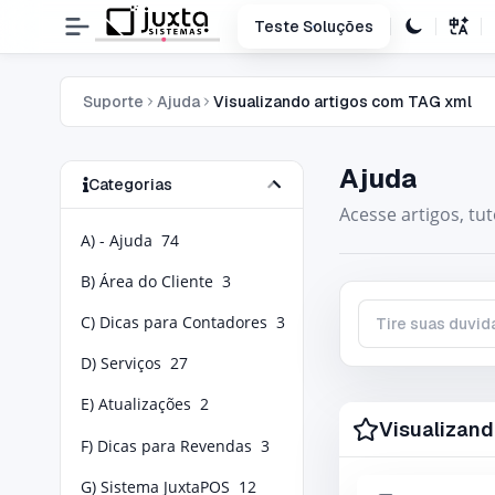
Teste Soluções
Suporte
Ajuda
Visualizando artigos com TAG xml
Ajuda
Categorias
Acesse artigos, tu
A) - Ajuda
74
B) Área do Cliente
3
C) Dicas para Contadores
3
Tire suas duvidas
D) Serviços
27
E) Atualizações
2
Visualizand
F) Dicas para Revendas
3
G) Sistema JuxtaPOS
12