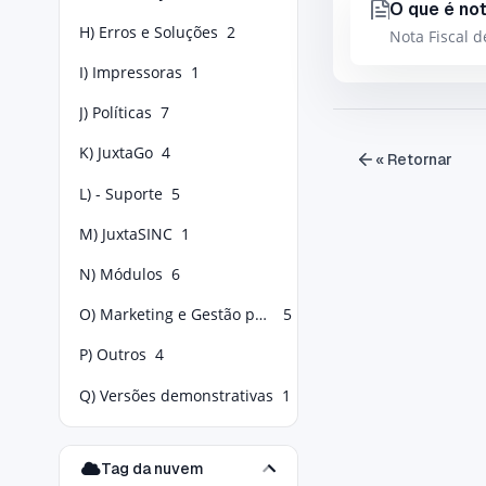
O que é not
H) Erros e Soluções
2
Nota Fiscal 
I) Impressoras
1
J) Políticas
7
K) JuxtaGo
4
« Retornar
L) - Suporte
5
M) JuxtaSINC
1
N) Módulos
6
O) Marketing e Gestão para Food Service
5
P) Outros
4
Q) Versões demonstrativas
1
Tag da nuvem