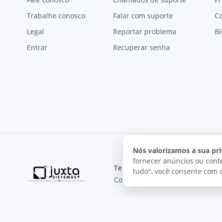
Trabalhe conosco
Falar com suporte
C
Legal
Reportar problema
Bl
Entrar
Recuperar senha
Nós valorizamos a sua pri
fornecer anúncios ou conte
Termos de uso
Política de pri
tudo", você consente com 
Copyright © 2026, Juxta Sistemas
O uso deste site está sujeito aos nossos termos de uso.
Ao utilizar este site, você concorda com as condições de us