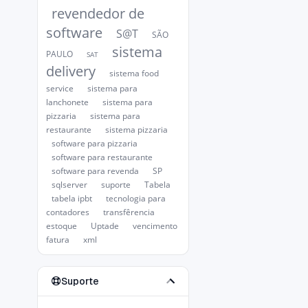
revendedor de
software
S@T
SÃO
sistema
PAULO
SAT
delivery
sistema food
service
sistema para
lanchonete
sistema para
pizzaria
sistema para
restaurante
sistema pizzaria
software para pizzaria
software para restaurante
software para revenda
SP
sqlserver
suporte
Tabela
tabela ipbt
tecnologia para
contadores
transfêrencia
estoque
Uptade
vencimento
fatura
xml
Suporte