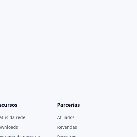
ecursos
Parcerias
atus da rede
Afiliados
ownloads
Revendas
ograma de parceria
Parceiros