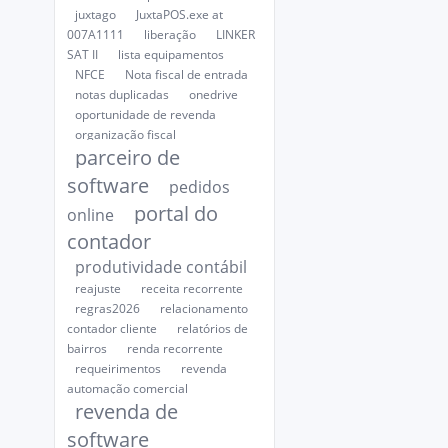
juxtago
JuxtaPOS.exe at
007A1111
liberação
LINKER
SAT II
lista equipamentos
NFCE
Nota fiscal de entrada
notas duplicadas
onedrive
oportunidade de revenda
organização fiscal
parceiro de
software
pedidos
portal do
online
contador
produtividade contábil
reajuste
receita recorrente
regras2026
relacionamento
contador cliente
relatórios de
bairros
renda recorrente
requeirimentos
revenda
automação comercial
revenda de
software