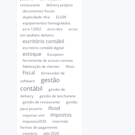
restaurante
delivery próprio
documentos fiscais
duplicidade nfce
ELGIN
equipamentos homogolados
erro 12002
erro nfce
erros
em pedidos delivery
escritório contábil
escritório contábil digital
estoque
Exception
ferramenta de acesso remoto
fidelização de clientes
filiais
Fiscal
fornecedor de
gestão
software
contábil
gestão de
delivery
gestão de lanchonete
gestão de restaurante
gestão
ifood
para pizzaria
Impostos
importar xml
impostos2026
inserindo
formas de pagamento
invetário
ipbt 2020