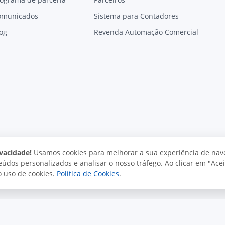
omunicados
Sistema para Contadores
og
Revenda Automação Comercial
vacidade!
Usamos cookies para melhorar a sua experiência de nav
údos personalizados e analisar o nosso tráfego. Ao clicar em "Acei
vacidade
Uso aceitável
Direitos autorais
o uso de cookies.
Política de Cookies
.
. Todos os direitos reservados.
o e políticas da Juxta.
Termos de uso