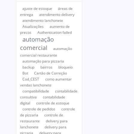
ajuste de estoque
áreas de
entrega
atendimento delivery
atendimento lanchonete
Atualizações
aumento de
preços
Authentication failed
automação
comercial
automação
comercial restaurante
automação para pizzaria
backup
bairros
bloqueio
Bot
Cartão de Correção
Cod_CEST
como aumentar
vendas lanchonete
compatibilidade
contabilidade
consultiva
contabilidade
digital
controle de estoque
controle de pedidos
controle
de pizzaria
controle de
restaurante
delivery para
lanchonete
delivery para
pizzaria
delivery para