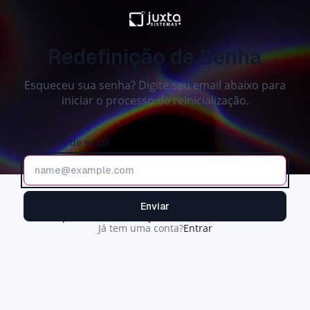
Redefinição de Senha
Esqueceu sua senha? Digite seu email abaixo para
iniciar o processo de reinicialização.
Endereço de email
Enviar
Principal
Documentação
Anuncios
Contato
Já tem uma conta?
Entrar