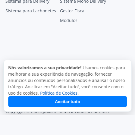
Sistema para Delivery
Sistema Mono Delivery
Sistema para Lachonetes
Gestor Fiscal
Módulos
Nós valorizamos a sua privacidade!
Usamos cookies para
melhorar a sua experiência de navegação, fornecer
anúncios ou conteúdos personalizados e analisar o nosso
tráfego. Ao clicar em "Aceitar tudo", você consente com o
uso de cookies.
Política de Cookies
.
Termos de uso
Política de privacidade
Uso aceitável
Aceitar tudo
Direitos autorais
Copyright © 2026, Juxta Sistemas. Todos os direitos
reservados.
O uso deste site está sujeito aos nossos termos de uso.