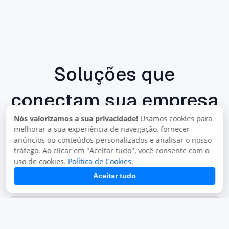
Soluções que
conectam sua empresa
Nós valorizamos a sua privacidade!
Usamos cookies para
Mais do que sistemas: um ecossistema Juxta
melhorar a sua experiência de navegação, fornecer
para venda, atendimento, fiscal, integrações e
anúncios ou conteúdos personalizados e analisar o nosso
tráfego. Ao clicar em "Aceitar tudo", você consente com o
contabilidade.
uso de cookies.
Política de Cookies
.
Aceitar tudo
Mais