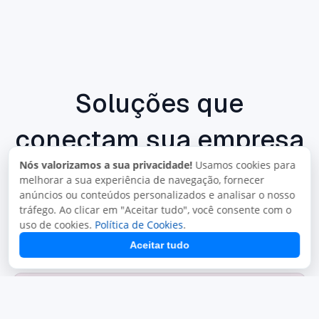
Soluções que
conectam sua empresa
Nós valorizamos a sua privacidade!
Usamos cookies para
Mais do que sistemas: um ecossistema Juxta
melhorar a sua experiência de navegação, fornecer
para venda, atendimento, fiscal, integrações e
anúncios ou conteúdos personalizados e analisar o nosso
tráfego. Ao clicar em "Aceitar tudo", você consente com o
contabilidade.
uso de cookies.
Política de Cookies
.
Aceitar tudo
Mais