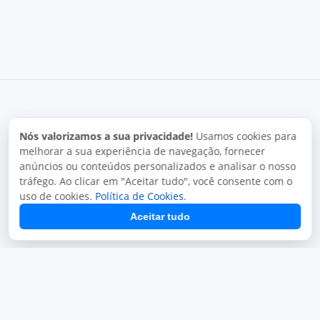
Nós valorizamos a sua privacidade!
Usamos cookies para
melhorar a sua experiência de navegação, fornecer
anúncios ou conteúdos personalizados e analisar o nosso
Termos de uso
Política de privacidade
Uso aceitável
tráfego. Ao clicar em "Aceitar tudo", você consente com o
Direitos autorais
uso de cookies.
Política de Cookies
.
Copyright © 2026, Juxta Sistemas. Todos os direitos
reservados.
Aceitar tudo
O uso deste site está sujeito aos nossos termos de uso.
Ao utilizar este site, você concorda com as condições de uso
e políticas da Juxta.
Termos de uso
Desenvolvido por
Juxta Sistemas