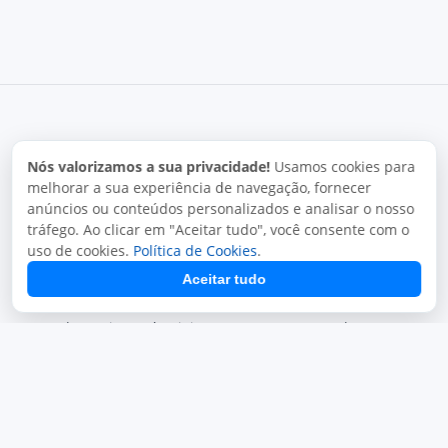
Nós valorizamos a sua privacidade!
Usamos cookies para
melhorar a sua experiência de navegação, fornecer
Termos de uso
Política de privacidade
Uso aceitável
anúncios ou conteúdos personalizados e analisar o nosso
Direitos autorais
tráfego. Ao clicar em "Aceitar tudo", você consente com o
uso de cookies.
Política de Cookies
.
Copyright © 2026, Juxta Sistemas. Todos os direitos
reservados.
Aceitar tudo
O uso deste site está sujeito aos nossos termos de uso.
Ao utilizar este site, você concorda com as condições de uso
e políticas da Juxta.
Termos de uso
Desenvolvido por
Juxta Sistemas