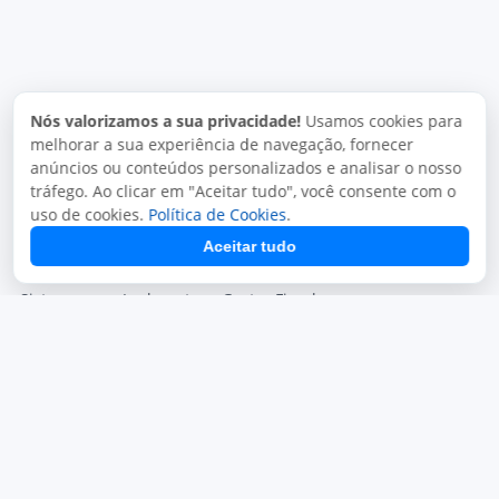
Segmentos
Soluções
Nós valorizamos a sua privacidade!
Usamos cookies para
melhorar a sua experiência de navegação, fornecer
Segmentos Atendidos
Sistema JuxtaPOS
anúncios ou conteúdos personalizados e analisar o nosso
tráfego. Ao clicar em "Aceitar tudo", você consente com o
Sistema Para Pizzarias
JuxtaPOS V3
uso de cookies.
Política de Cookies
.
Sistema para Restaurantes
Sistema JuxtaPED
Aceitar tudo
Sistema para Delivery
Sistema Mono Delivery
Sistema para Lachonetes
Gestor Fiscal
Módulos