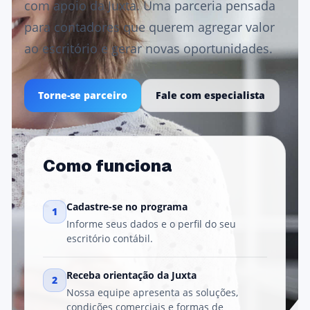
com apoio da Juxta. Uma parceria pensada
para contadores que querem agregar valor
ao escritório e gerar novas oportunidades.
Torne-se parceiro
Fale com especialista
Como funciona
Cadastre-se no programa
1
Informe seus dados e o perfil do seu
escritório contábil.
Receba orientação da Juxta
2
Nossa equipe apresenta as soluções,
condições comerciais e formas de