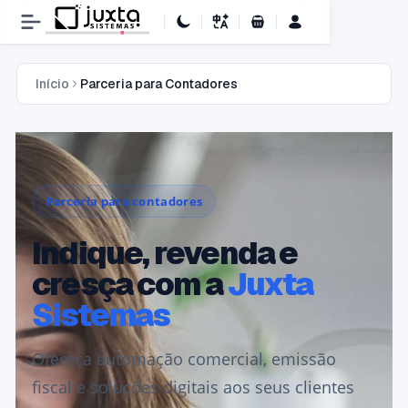
Carrinho de Compras
Início
Parceria para Contadores
Parceria para contadores
Indique, revenda e
cresça com a
Juxta
Sistemas
Ofereça automação comercial, emissão
fiscal e soluções digitais aos seus clientes