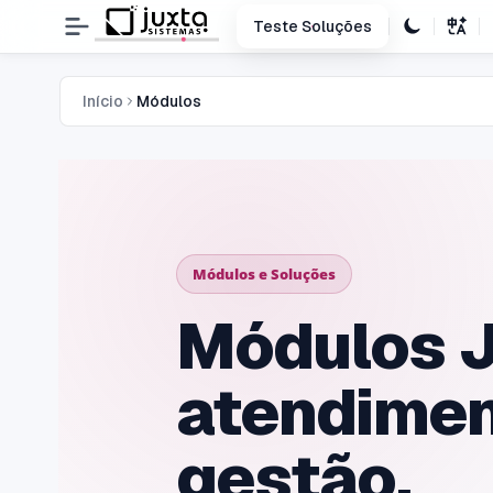
Teste Soluções
Início
Módulos
Módulos e Soluções
Módulos J
atendiment
gestão.