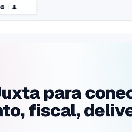
Carrinho de Compras
uxta para cone
o, fiscal, deliv