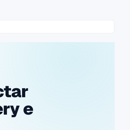
ctar
ery e