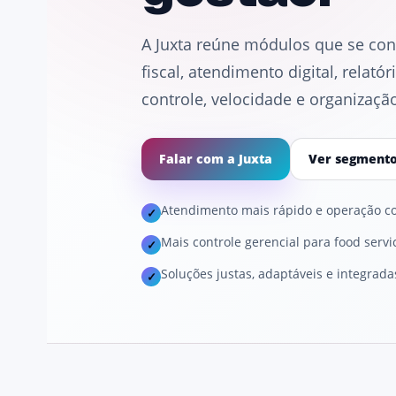
A Juxta reúne módulos que se cone
fiscal, atendimento digital, relat
controle, velocidade e organização
Falar com a Juxta
Ver segmento
Atendimento mais rápido e operação c
✓
Mais controle gerencial para food servic
✓
Soluções justas, adaptáveis e integrada
✓