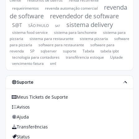
cliente
relatórios de bairros
renda recorrente
revenda
requeirimentos
revenda automação comercial
de software
revendedor de software
sistema delivery
S@T
SÃO PAULO
SAT
sistema food service
sistema para lanchonete
sistema para
pizzaria
sistema para restaurante
sistema pizzaria
software
para pizzaria
software para restaurante
software para
revenda
SP
sqlserver
suporte
Tabela
tabela ipbt
tecnologia para contadores
transfêrencia estoque
Uptade
vencimento fatura
xml
Suporte
Meus Tickets de Suporte
Avisos
Ajuda
Transferências
Status