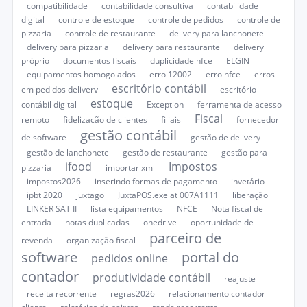
compatibilidade
contabilidade consultiva
contabilidade
digital
controle de estoque
controle de pedidos
controle de
pizzaria
controle de restaurante
delivery para lanchonete
delivery para pizzaria
delivery para restaurante
delivery
próprio
documentos fiscais
duplicidade nfce
ELGIN
equipamentos homogolados
erro 12002
erro nfce
erros
escritório contábil
em pedidos delivery
escritório
estoque
contábil digital
Exception
ferramenta de acesso
Fiscal
remoto
fidelização de clientes
filiais
fornecedor
gestão contábil
de software
gestão de delivery
gestão de lanchonete
gestão de restaurante
gestão para
ifood
Impostos
pizzaria
importar xml
impostos2026
inserindo formas de pagamento
invetário
ipbt 2020
juxtago
JuxtaPOS.exe at 007A1111
liberação
LINKER SAT II
lista equipamentos
NFCE
Nota fiscal de
entrada
notas duplicadas
onedrive
oportunidade de
parceiro de
revenda
organização fiscal
software
portal do
pedidos online
contador
produtividade contábil
reajuste
receita recorrente
regras2026
relacionamento contador