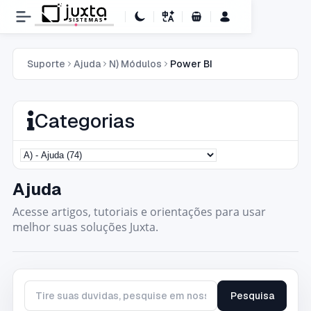
Carrinho de Compras
Suporte
Ajuda
N) Módulos
Power BI
Categorias
Ajuda
Acesse artigos, tutoriais e orientações para usar
melhor suas soluções Juxta.
Pesquisa
Tire suas duvidas, pesquise em nossa base de conhecimento