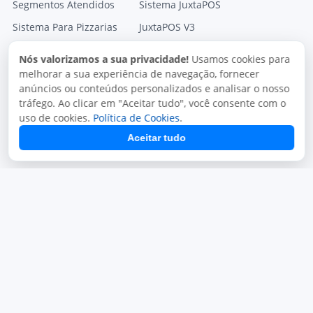
Segmentos Atendidos
Sistema JuxtaPOS
Sistema Para Pizzarias
JuxtaPOS V3
Sistema para Restaurantes
Sistema JuxtaPED
Nós valorizamos a sua privacidade!
Usamos cookies para
Sistema para Delivery
Sistema Mono Delivery
melhorar a sua experiência de navegação, fornecer
anúncios ou conteúdos personalizados e analisar o nosso
Sistema para Lachonetes
Gestor Fiscal
tráfego. Ao clicar em "Aceitar tudo", você consente com o
Módulos
uso de cookies.
Política de Cookies
.
Aceitar tudo