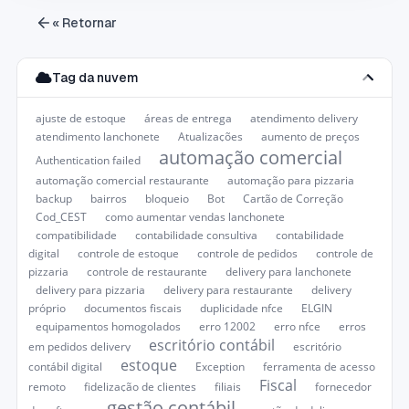
« Retornar
Tag da nuvem
ajuste de estoque
áreas de entrega
atendimento delivery
atendimento lanchonete
Atualizações
aumento de preços
automação comercial
Authentication failed
automação comercial restaurante
automação para pizzaria
backup
bairros
bloqueio
Bot
Cartão de Correção
Cod_CEST
como aumentar vendas lanchonete
compatibilidade
contabilidade consultiva
contabilidade
digital
controle de estoque
controle de pedidos
controle de
pizzaria
controle de restaurante
delivery para lanchonete
delivery para pizzaria
delivery para restaurante
delivery
próprio
documentos fiscais
duplicidade nfce
ELGIN
equipamentos homogolados
erro 12002
erro nfce
erros
escritório contábil
em pedidos delivery
escritório
estoque
contábil digital
Exception
ferramenta de acesso
Fiscal
remoto
fidelização de clientes
filiais
fornecedor
gestão contábil