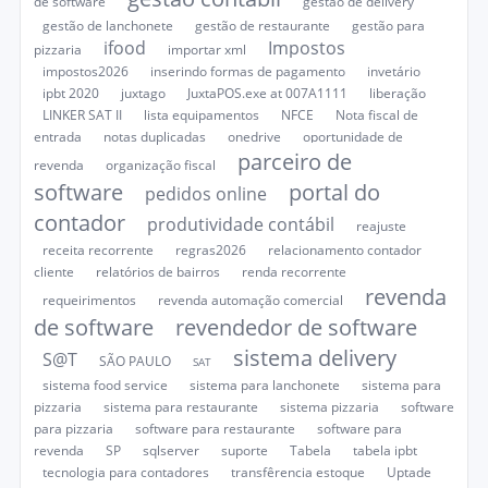
de software
gestão de delivery
gestão de lanchonete
gestão de restaurante
gestão para
ifood
Impostos
pizzaria
importar xml
impostos2026
inserindo formas de pagamento
invetário
ipbt 2020
juxtago
JuxtaPOS.exe at 007A1111
liberação
LINKER SAT II
lista equipamentos
NFCE
Nota fiscal de
entrada
notas duplicadas
onedrive
oportunidade de
parceiro de
revenda
organização fiscal
software
portal do
pedidos online
contador
produtividade contábil
reajuste
receita recorrente
regras2026
relacionamento contador
cliente
relatórios de bairros
renda recorrente
revenda
requeirimentos
revenda automação comercial
de software
revendedor de software
sistema delivery
S@T
SÃO PAULO
SAT
sistema food service
sistema para lanchonete
sistema para
pizzaria
sistema para restaurante
sistema pizzaria
software
para pizzaria
software para restaurante
software para
revenda
SP
sqlserver
suporte
Tabela
tabela ipbt
tecnologia para contadores
transfêrencia estoque
Uptade