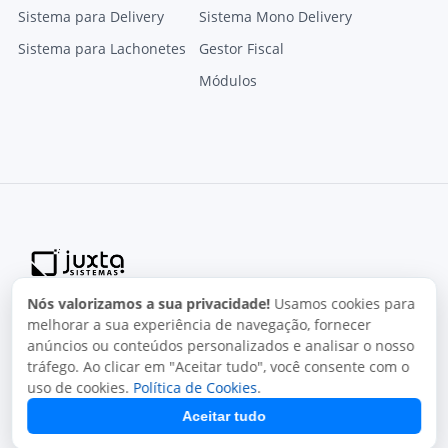
Sistema para Delivery
Sistema Mono Delivery
Sistema para Lachonetes
Gestor Fiscal
Módulos
Nós valorizamos a sua privacidade!
Usamos cookies para
Termos de uso
Política de privacidade
Uso aceitável
melhorar a sua experiência de navegação, fornecer
Direitos autorais
anúncios ou conteúdos personalizados e analisar o nosso
Copyright © 2026, Juxta Sistemas. Todos os direitos
tráfego. Ao clicar em "Aceitar tudo", você consente com o
reservados.
uso de cookies.
Política de Cookies
.
Aceitar tudo
O uso deste site está sujeito aos nossos termos de uso.
Ao utilizar este site, você concorda com as condições de uso