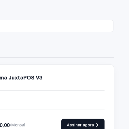
ema JuxtaPOS V3
0,00
/Mensal
Assinar agora