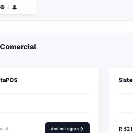
Carrinho de Compras
Comercial
xtaPOS
Sist
R
$21
nsal
Assinar agora