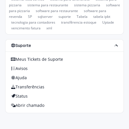
pizzaria
sistema para restaurante
sistema pizzaria
software
para pizzaria
software para restaurante
software para
revenda
SP
sqlserver
suporte
Tabela
tabela ipbt
tecnologia para contadores
transfêrencia estoque
Uptade
vencimento fatura
xml
Suporte
Meus Tickets de Suporte
Avisos
Ajuda
Transferências
Status
Abrir chamado