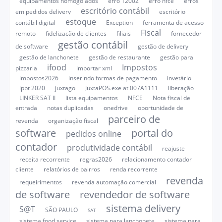
equipamentos homogolados
erro 12002
erro nfce
erros
escritório contábil
em pedidos delivery
escritório
estoque
contábil digital
Exception
ferramenta de acesso
Fiscal
remoto
fidelização de clientes
filiais
fornecedor
gestão contábil
de software
gestão de delivery
gestão de lanchonete
gestão de restaurante
gestão para
ifood
Impostos
pizzaria
importar xml
impostos2026
inserindo formas de pagamento
invetário
ipbt 2020
juxtago
JuxtaPOS.exe at 007A1111
liberação
LINKER SAT II
lista equipamentos
NFCE
Nota fiscal de
entrada
notas duplicadas
onedrive
oportunidade de
parceiro de
revenda
organização fiscal
software
portal do
pedidos online
contador
produtividade contábil
reajuste
receita recorrente
regras2026
relacionamento contador
cliente
relatórios de bairros
renda recorrente
revenda
requeirimentos
revenda automação comercial
de software
revendedor de software
sistema delivery
S@T
SÃO PAULO
SAT
sistema food service
sistema para lanchonete
sistema para