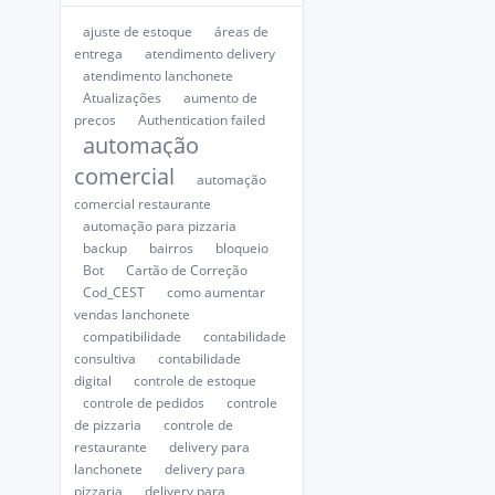
ajuste de estoque
áreas de
entrega
atendimento delivery
atendimento lanchonete
Atualizações
aumento de
preços
Authentication failed
automação
comercial
automação
comercial restaurante
automação para pizzaria
backup
bairros
bloqueio
Bot
Cartão de Correção
Cod_CEST
como aumentar
vendas lanchonete
compatibilidade
contabilidade
consultiva
contabilidade
digital
controle de estoque
controle de pedidos
controle
de pizzaria
controle de
restaurante
delivery para
lanchonete
delivery para
pizzaria
delivery para