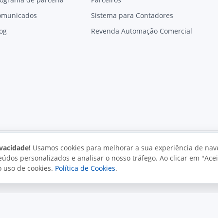
omunicados
Sistema para Contadores
og
Revenda Automação Comercial
vacidade!
Usamos cookies para melhorar a sua experiência de nav
údos personalizados e analisar o nosso tráfego. Ao clicar em "Acei
vacidade
Uso aceitável
Direitos autorais
o uso de cookies.
Política de Cookies
.
. Todos os direitos reservados.
o e políticas da Juxta.
Termos de uso