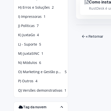
Como insta
H) Erros e Soluções
2
RustDesk é u
I) Impressoras
1
J) Políticas
7
K) JuxtaGo
4
« Retornar
L) - Suporte
5
M) JuxtaSINC
1
N) Módulos
6
O) Marketing e Gestão para Food Service
5
P) Outros
4
Q) Versões demonstrativas
1
Tag da nuvem