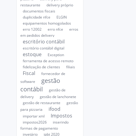
restaurante
delivery próprio
documentos fiscais
duplicidade nfce
ELGIN
equipamentos homogolados
erro 12002
erro nfce
erros
em pedidos delivery
escritório contábil
escritório contábil digital
estoque
Exception
ferramenta de acesso remoto
fidelização de clientes
filiais
Fiscal
fornecedor de
gestão
software
contábil
gestão de
delivery
gestão de lanchonete
gestão de restaurante
gestão
ifood
para pizzaria
Impostos
importar xml
impostos2026
inserindo
formas de pagamento
invetário
ipbt 2020