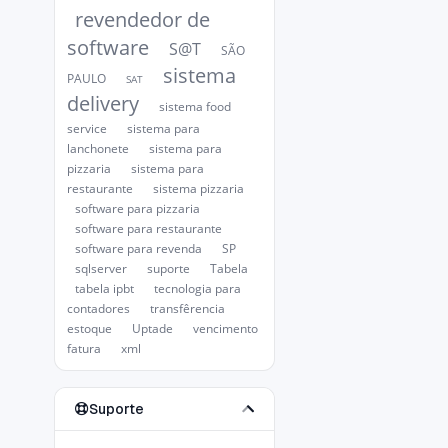
revendedor de
software
S@T
SÃO
sistema
PAULO
SAT
delivery
sistema food
service
sistema para
lanchonete
sistema para
pizzaria
sistema para
restaurante
sistema pizzaria
software para pizzaria
software para restaurante
software para revenda
SP
sqlserver
suporte
Tabela
tabela ipbt
tecnologia para
contadores
transfêrencia
estoque
Uptade
vencimento
fatura
xml
Suporte