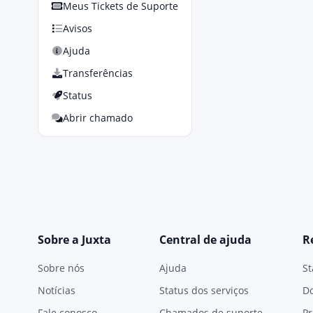
Meus Tickets de Suporte
Avisos
Ajuda
Transferências
Status
Abrir chamado
Sobre a Juxta
Central de ajuda
R
Sobre nós
Ajuda
St
Notícias
Status dos serviços
D
Fale conosco
Chamados de suporte
Pr