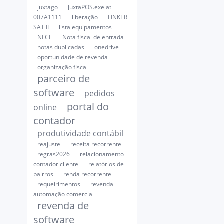
juxtago
JuxtaPOS.exe at
007A1111
liberação
LINKER
SAT II
lista equipamentos
NFCE
Nota fiscal de entrada
notas duplicadas
onedrive
oportunidade de revenda
organização fiscal
parceiro de
software
pedidos
portal do
online
contador
produtividade contábil
reajuste
receita recorrente
regras2026
relacionamento
contador cliente
relatórios de
bairros
renda recorrente
requeirimentos
revenda
automação comercial
revenda de
software