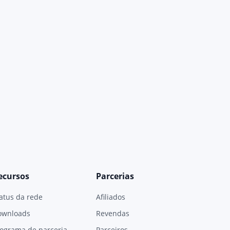
ecursos
Parcerias
atus da rede
Afiliados
ownloads
Revendas
ograma de parceria
Parceiros