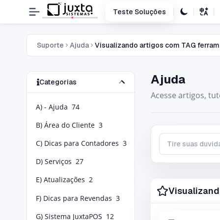
Teste Soluções
Suporte
Ajuda
Visualizando artigos com TAG ferra
Ajuda
Categorias
Acesse artigos, tu
A) - Ajuda
74
B) Área do Cliente
3
C) Dicas para Contadores
3
Tire suas duvidas
D) Serviços
27
E) Atualizações
2
Visualizand
F) Dicas para Revendas
3
G) Sistema JuxtaPOS
12