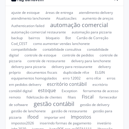
ajuste de estoque
áreas de entrega
atendimento delivery
atendimento lanchonete
Atualizações
aumento de preços
automação comercial
Authentication failed
automação comercial restaurante
automação para pizzaria
backup
bairros
bloqueio
Bot
Cartão de Correção
Cod_CEST
como aumentar vendas lanchonete
compatibilidade
contabilidade consultiva
contabilidade
digital
controle de estoque
controle de pedidos
controle de
pizzaria
controle de restaurante
delivery para lanchonete
delivery para pizzaria
delivery para restaurante
delivery
próprio
documentos fiscais
duplicidade nfce
ELGIN
equipamentos homogolados
erro 12002
erro nfce
erros
escritório contábil
em pedidos delivery
escritório
estoque
contábil digital
Exception
ferramenta de acesso
Fiscal
remoto
fidelização de clientes
filiais
fornecedor
gestão contábil
de software
gestão de delivery
gestão de lanchonete
gestão de restaurante
gestão para
ifood
Impostos
pizzaria
importar xml
impostos2026
inserindo formas de pagamento
invetário
ipbt 2020
juxtago
JuxtaPOS.exe at 007A1111
liberação