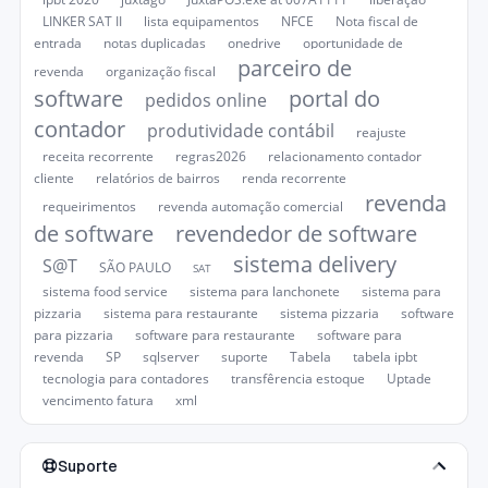
LINKER SAT II
lista equipamentos
NFCE
Nota fiscal de
entrada
notas duplicadas
onedrive
oportunidade de
parceiro de
revenda
organização fiscal
software
portal do
pedidos online
contador
produtividade contábil
reajuste
receita recorrente
regras2026
relacionamento contador
cliente
relatórios de bairros
renda recorrente
revenda
requeirimentos
revenda automação comercial
de software
revendedor de software
sistema delivery
S@T
SÃO PAULO
SAT
sistema food service
sistema para lanchonete
sistema para
pizzaria
sistema para restaurante
sistema pizzaria
software
para pizzaria
software para restaurante
software para
revenda
SP
sqlserver
suporte
Tabela
tabela ipbt
tecnologia para contadores
transfêrencia estoque
Uptade
vencimento fatura
xml
Suporte