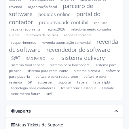
parceiro de
revenda
organização fiscal
software
portal do
pedidos online
contador
produtividade contábil
reajuste
receita recorrente
regras2026
relacionamento contador
cliente
relatórios de bairros
renda recorrente
revenda
requeirimentos
revenda automação comercial
de software
revendedor de software
sistema delivery
S@T
SÃO PAULO
SAT
sistema food service
sistema para lanchonete
sistema para
pizzaria
sistema para restaurante
sistema pizzaria
software
para pizzaria
software para restaurante
software para
revenda
SP
sqlserver
suporte
Tabela
tabela ipbt
tecnologia para contadores
transfêrencia estoque
Uptade
vencimento fatura
xml
Suporte
Meus Tickets de Suporte