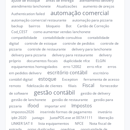
ajuste de estoque
áreas de entrega
atendimento delivery
atendimento lanchonete
Atualizações
aumento de preços
automação comercial
Authentication failed
automação comercial restaurante
automação para pizzaria
backup
bairros
bloqueio
Bot
Cartão de Correção
Cod_CEST
como aumentar vendas lanchonete
compatibilidade
contabilidade consultiva
contabilidade
digital
controle de estoque
controle de pedidos
controle de
pizzaria
controle de restaurante
delivery para lanchonete
delivery para pizzaria
delivery para restaurante
delivery
próprio
documentos fiscais
duplicidade nfce
ELGIN
equipamentos homogolados
erro 12002
erro nfce
erros
escritório contábil
em pedidos delivery
escritório
estoque
contábil digital
Exception
ferramenta de acesso
Fiscal
remoto
fidelização de clientes
filiais
fornecedor
gestão contábil
de software
gestão de delivery
gestão de lanchonete
gestão de restaurante
gestão para
ifood
Impostos
pizzaria
importar xml
impostos2026
inserindo formas de pagamento
invetário
ipbt 2020
juxtago
JuxtaPOS.exe at 007A1111
liberação
LINKER SAT II
lista equipamentos
NFCE
Nota fiscal de
entrada
notas duplicadas
onedrive
oportunidade de