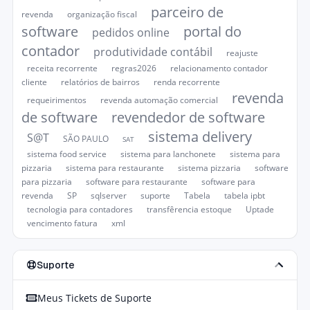
parceiro de
revenda
organização fiscal
software
portal do
pedidos online
contador
produtividade contábil
reajuste
receita recorrente
regras2026
relacionamento contador
cliente
relatórios de bairros
renda recorrente
revenda
requeirimentos
revenda automação comercial
de software
revendedor de software
sistema delivery
S@T
SÃO PAULO
SAT
sistema food service
sistema para lanchonete
sistema para
pizzaria
sistema para restaurante
sistema pizzaria
software
para pizzaria
software para restaurante
software para
revenda
SP
sqlserver
suporte
Tabela
tabela ipbt
tecnologia para contadores
transfêrencia estoque
Uptade
vencimento fatura
xml
Suporte
Meus Tickets de Suporte