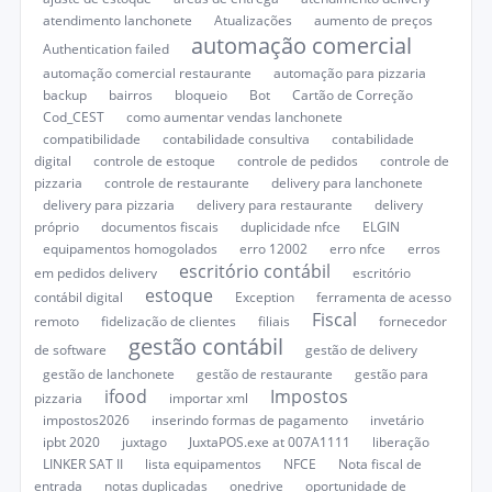
atendimento lanchonete
Atualizações
aumento de preços
automação comercial
Authentication failed
automação comercial restaurante
automação para pizzaria
backup
bairros
bloqueio
Bot
Cartão de Correção
Cod_CEST
como aumentar vendas lanchonete
compatibilidade
contabilidade consultiva
contabilidade
digital
controle de estoque
controle de pedidos
controle de
pizzaria
controle de restaurante
delivery para lanchonete
delivery para pizzaria
delivery para restaurante
delivery
próprio
documentos fiscais
duplicidade nfce
ELGIN
equipamentos homogolados
erro 12002
erro nfce
erros
escritório contábil
em pedidos delivery
escritório
estoque
contábil digital
Exception
ferramenta de acesso
Fiscal
remoto
fidelização de clientes
filiais
fornecedor
gestão contábil
de software
gestão de delivery
gestão de lanchonete
gestão de restaurante
gestão para
ifood
Impostos
pizzaria
importar xml
impostos2026
inserindo formas de pagamento
invetário
ipbt 2020
juxtago
JuxtaPOS.exe at 007A1111
liberação
LINKER SAT II
lista equipamentos
NFCE
Nota fiscal de
entrada
notas duplicadas
onedrive
oportunidade de