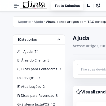
Teste Soluções
Suporte
Ajuda
Visualizando artigos com TAG estoq
Ajuda
Categorias
Acesse artigos, tu
A) - Ajuda
74
B) Área do Cliente
3
C) Dicas para Contadores
3
Tire suas duvidas
D) Serviços
27
E) Atualizações
2
Visualizand
F) Dicas para Revendas
3
G) Sistema JuxtaPOS
12