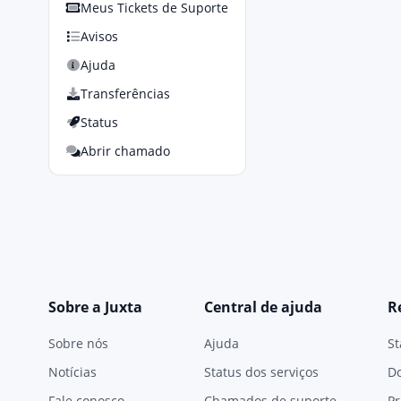
Meus Tickets de Suporte
Avisos
Ajuda
Transferências
Status
Abrir chamado
Sobre a Juxta
Central de ajuda
R
Sobre nós
Ajuda
St
Notícias
Status dos serviços
D
Fale conosco
Chamados de suporte
Pr