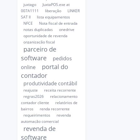
juxtago
JuxtaPOS.exe at
007A1111
liberação
LINKER
SAT II
lista equipamentos
NFCE
Nota fiscal de entrada
notas duplicadas
onedrive
oportunidade de revenda
organização fiscal
parceiro de
software
pedidos
portal do
online
contador
produtividade contábil
reajuste
receita recorrente
regras2026
relacionamento
contador cliente
relatórios de
bairros
renda recorrente
requeirimentos
revenda
automação comercial
revenda de
software