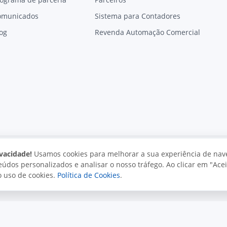
omunicados
Sistema para Contadores
og
Revenda Automação Comercial
vacidade!
Usamos cookies para melhorar a sua experiência de nav
údos personalizados e analisar o nosso tráfego. Ao clicar em "Acei
vacidade
Uso aceitável
Direitos autorais
o uso de cookies.
Política de Cookies
.
. Todos os direitos reservados.
o e políticas da Juxta.
Termos de uso