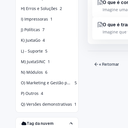
O que é co
H) Erros e Soluções
2
Imagine uma 
I) Impressoras
1
O que é tr
J) Políticas
7
Imagine que 
K) JuxtaGo
4
L) - Suporte
5
M) JuxtaSINC
1
« Retornar
N) Módulos
6
O) Marketing e Gestão para Food Service
5
P) Outros
4
Q) Versões demonstrativas
1
Tag da nuvem