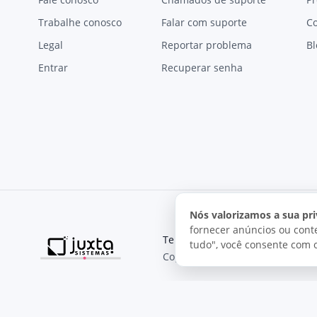
Trabalhe conosco
Falar com suporte
C
Legal
Reportar problema
Bl
Entrar
Recuperar senha
Nós valorizamos a sua pri
fornecer anúncios ou conte
Termos de uso
Política de pri
tudo", você consente com 
Copyright © 2026, Juxta Sistemas
O uso deste site está sujeito aos nossos termos de uso.
Ao utilizar este site, você concorda com as condições de us