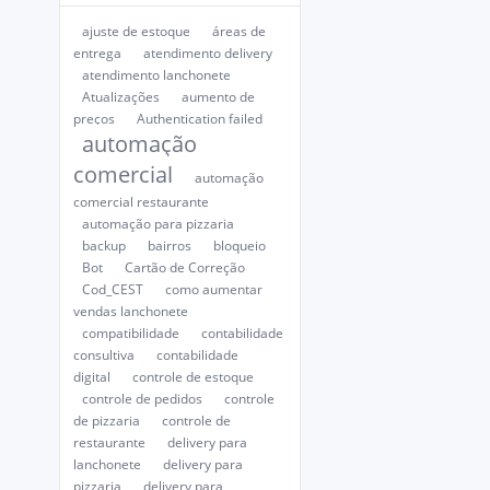
ajuste de estoque
áreas de
entrega
atendimento delivery
atendimento lanchonete
Atualizações
aumento de
preços
Authentication failed
automação
comercial
automação
comercial restaurante
automação para pizzaria
backup
bairros
bloqueio
Bot
Cartão de Correção
Cod_CEST
como aumentar
vendas lanchonete
compatibilidade
contabilidade
consultiva
contabilidade
digital
controle de estoque
controle de pedidos
controle
de pizzaria
controle de
restaurante
delivery para
lanchonete
delivery para
pizzaria
delivery para