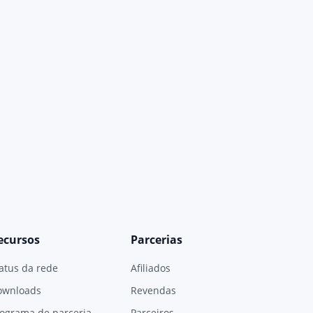
ecursos
Parcerias
atus da rede
Afiliados
ownloads
Revendas
ograma de parceria
Parceiros