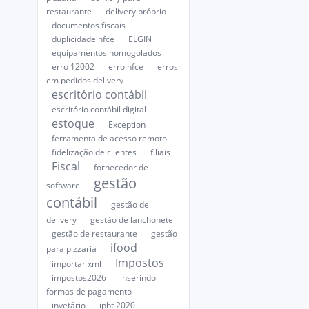
restaurante
delivery próprio
documentos fiscais
duplicidade nfce
ELGIN
equipamentos homogolados
erro 12002
erro nfce
erros
em pedidos delivery
escritório contábil
escritório contábil digital
estoque
Exception
ferramenta de acesso remoto
fidelização de clientes
filiais
Fiscal
fornecedor de
gestão
software
contábil
gestão de
delivery
gestão de lanchonete
gestão de restaurante
gestão
ifood
para pizzaria
Impostos
importar xml
impostos2026
inserindo
formas de pagamento
invetário
ipbt 2020