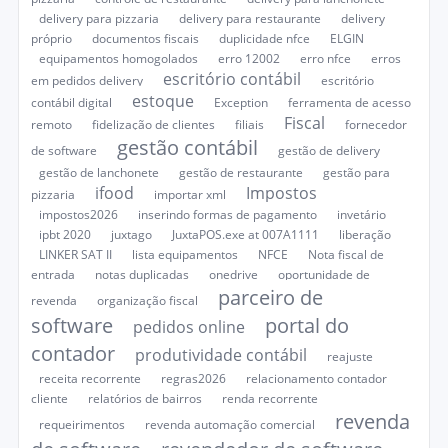
delivery para pizzaria
delivery para restaurante
delivery
próprio
documentos fiscais
duplicidade nfce
ELGIN
equipamentos homogolados
erro 12002
erro nfce
erros
escritório contábil
em pedidos delivery
escritório
estoque
contábil digital
Exception
ferramenta de acesso
Fiscal
remoto
fidelização de clientes
filiais
fornecedor
gestão contábil
de software
gestão de delivery
gestão de lanchonete
gestão de restaurante
gestão para
ifood
Impostos
pizzaria
importar xml
impostos2026
inserindo formas de pagamento
invetário
ipbt 2020
juxtago
JuxtaPOS.exe at 007A1111
liberação
LINKER SAT II
lista equipamentos
NFCE
Nota fiscal de
entrada
notas duplicadas
onedrive
oportunidade de
parceiro de
revenda
organização fiscal
software
portal do
pedidos online
contador
produtividade contábil
reajuste
receita recorrente
regras2026
relacionamento contador
cliente
relatórios de bairros
renda recorrente
revenda
requeirimentos
revenda automação comercial