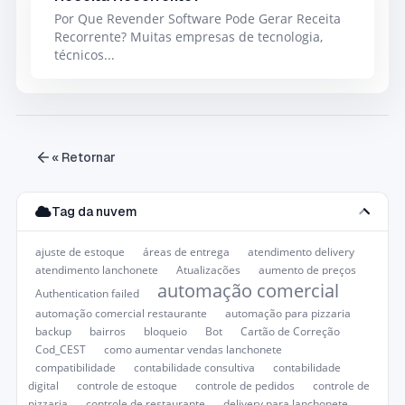
Por Que Revender Software Pode Gerar Receita
Recorrente? Muitas empresas de tecnologia,
técnicos...
« Retornar
Tag da nuvem
ajuste de estoque
áreas de entrega
atendimento delivery
atendimento lanchonete
Atualizações
aumento de preços
automação comercial
Authentication failed
automação comercial restaurante
automação para pizzaria
backup
bairros
bloqueio
Bot
Cartão de Correção
Cod_CEST
como aumentar vendas lanchonete
compatibilidade
contabilidade consultiva
contabilidade
digital
controle de estoque
controle de pedidos
controle de
pizzaria
controle de restaurante
delivery para lanchonete