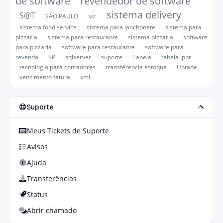
de software
revendedor de software
sistema delivery
S@T
SÃO PAULO
SAT
sistema food service
sistema para lanchonete
sistema para
pizzaria
sistema para restaurante
sistema pizzaria
software
para pizzaria
software para restaurante
software para
revenda
SP
sqlserver
suporte
Tabela
tabela ipbt
tecnologia para contadores
transfêrencia estoque
Uptade
vencimento fatura
xml
Suporte
Meus Tickets de Suporte
Avisos
Ajuda
Transferências
Status
Abrir chamado