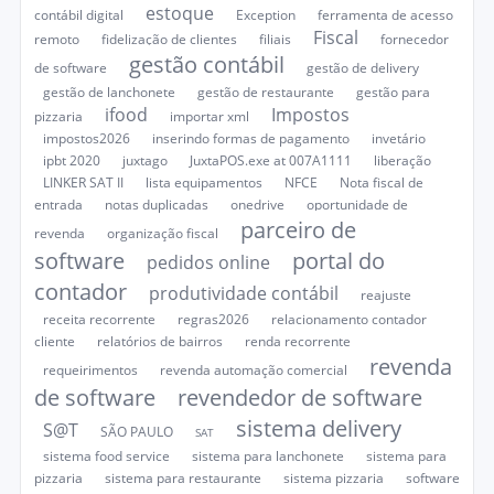
estoque
contábil digital
Exception
ferramenta de acesso
Fiscal
remoto
fidelização de clientes
filiais
fornecedor
gestão contábil
de software
gestão de delivery
gestão de lanchonete
gestão de restaurante
gestão para
ifood
Impostos
pizzaria
importar xml
impostos2026
inserindo formas de pagamento
invetário
ipbt 2020
juxtago
JuxtaPOS.exe at 007A1111
liberação
LINKER SAT II
lista equipamentos
NFCE
Nota fiscal de
entrada
notas duplicadas
onedrive
oportunidade de
parceiro de
revenda
organização fiscal
software
portal do
pedidos online
contador
produtividade contábil
reajuste
receita recorrente
regras2026
relacionamento contador
cliente
relatórios de bairros
renda recorrente
revenda
requeirimentos
revenda automação comercial
de software
revendedor de software
sistema delivery
S@T
SÃO PAULO
SAT
sistema food service
sistema para lanchonete
sistema para
pizzaria
sistema para restaurante
sistema pizzaria
software