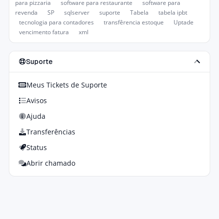
para pizzaria
software para restaurante
software para
revenda
SP
sqlserver
suporte
Tabela
tabela ipbt
tecnologia para contadores
transfêrencia estoque
Uptade
vencimento fatura
xml
Suporte
Meus Tickets de Suporte
Avisos
Ajuda
Transferências
Status
Abrir chamado