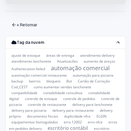
« Retornar
Tag da nuvem
ajuste de estoque
áreas de entrega
atendimento delivery
atendimento lanchonete
Atualizações
aumento de preços
automação comercial
Authentication failed
automação comercial restaurante
automação para pizzaria
backup
bairros
bloqueio
Bot
Cartão de Correção
Cod_CEST
como aumentar vendas lanchonete
compatibilidade
contabilidade consultiva
contabilidade
digital
controle de estoque
controle de pedidos
controle de
pizzaria
controle de restaurante
delivery para lanchonete
delivery para pizzaria
delivery para restaurante
delivery
próprio
documentos fiscais
duplicidade nfce
ELGIN
equipamentos homogolados
erro 12002
erro nfce
erros
escritório contábil
em pedidos delivery
escritório