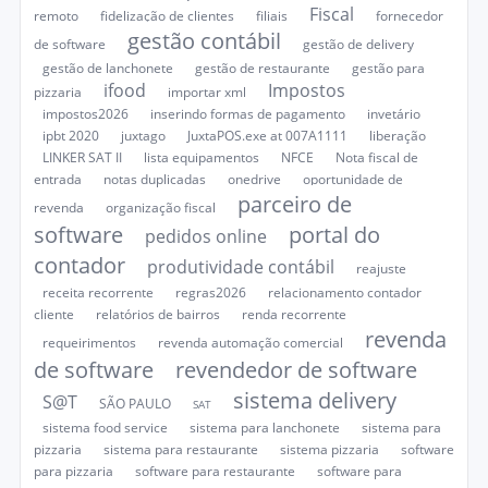
Fiscal
remoto
fidelização de clientes
filiais
fornecedor
gestão contábil
de software
gestão de delivery
gestão de lanchonete
gestão de restaurante
gestão para
ifood
Impostos
pizzaria
importar xml
impostos2026
inserindo formas de pagamento
invetário
ipbt 2020
juxtago
JuxtaPOS.exe at 007A1111
liberação
LINKER SAT II
lista equipamentos
NFCE
Nota fiscal de
entrada
notas duplicadas
onedrive
oportunidade de
parceiro de
revenda
organização fiscal
software
portal do
pedidos online
contador
produtividade contábil
reajuste
receita recorrente
regras2026
relacionamento contador
cliente
relatórios de bairros
renda recorrente
revenda
requeirimentos
revenda automação comercial
de software
revendedor de software
sistema delivery
S@T
SÃO PAULO
SAT
sistema food service
sistema para lanchonete
sistema para
pizzaria
sistema para restaurante
sistema pizzaria
software
para pizzaria
software para restaurante
software para