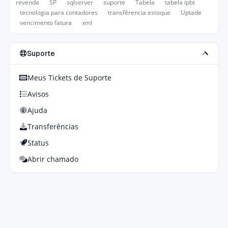
revenda
SP
sqlserver
suporte
Tabela
tabela ipbt
tecnologia para contadores
transfêrencia estoque
Uptade
vencimento fatura
xml
Suporte
Meus Tickets de Suporte
Avisos
Ajuda
Transferências
Status
Abrir chamado