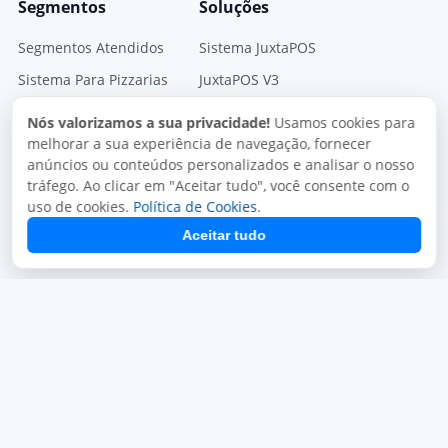
Segmentos
Soluções
Segmentos Atendidos
Sistema JuxtaPOS
Sistema Para Pizzarias
JuxtaPOS V3
Sistema para Restaurantes
Sistema JuxtaPED
Nós valorizamos a sua privacidade!
Usamos cookies para
melhorar a sua experiência de navegação, fornecer
Sistema para Delivery
Sistema Mono Delivery
anúncios ou conteúdos personalizados e analisar o nosso
Sistema para Lachonetes
Gestor Fiscal
tráfego. Ao clicar em "Aceitar tudo", você consente com o
uso de cookies.
Política de Cookies
.
Módulos
Aceitar tudo