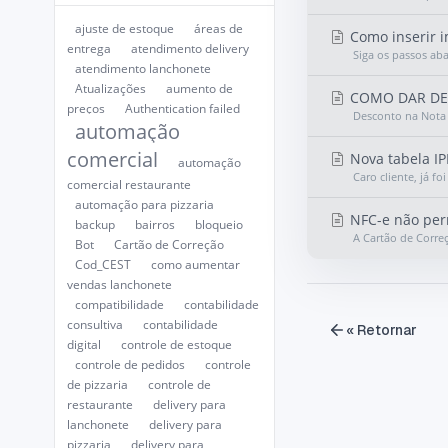
ajuste de estoque
áreas de
Como inserir i
entrega
atendimento delivery
Siga os passos ab
atendimento lanchonete
Atualizações
aumento de
COMO DAR DE
preços
Authentication failed
Desconto na Nota 
automação
comercial
Nova tabela IP
automação
Caro cliente, já f
comercial restaurante
automação para pizzaria
NFC-e não perm
backup
bairros
bloqueio
A Cartão de Corre
Bot
Cartão de Correção
Cod_CEST
como aumentar
vendas lanchonete
compatibilidade
contabilidade
consultiva
contabilidade
« Retornar
digital
controle de estoque
controle de pedidos
controle
de pizzaria
controle de
restaurante
delivery para
lanchonete
delivery para
pizzaria
delivery para