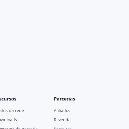
ecursos
Parcerias
atus da rede
Afiliados
ownloads
Revendas
ograma de parceria
Parceiros