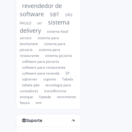
revendedor de
software
S@T
SÃO
sistema
PAULO
SAT
delivery
sistema food
service
sistema para
lanchonete
sistema para
pizzaria
sistema para
restaurante
sistema pizzaria
software para pizzaria
software para restaurante
software para revenda
SP
sqlserver
suporte
Tabela
tabela ipbt
tecnologia para
contadores
transfêrencia
estoque
Uptade
vencimento
fatura
xml
Suporte