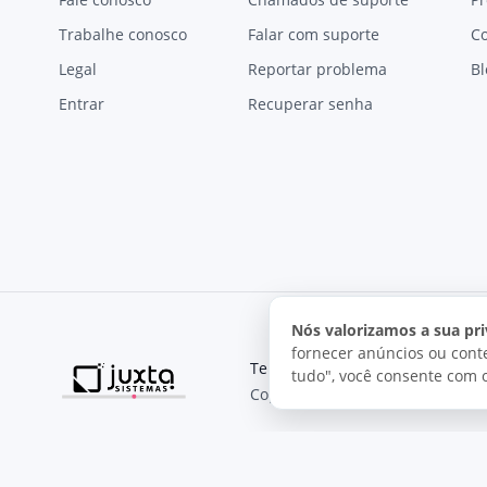
Trabalhe conosco
Falar com suporte
C
Legal
Reportar problema
Bl
Entrar
Recuperar senha
Nós valorizamos a sua pri
fornecer anúncios ou conte
Termos de uso
Política de pri
tudo", você consente com 
Copyright © 2026, Juxta Sistemas
O uso deste site está sujeito aos nossos termos de uso.
Ao utilizar este site, você concorda com as condições de us