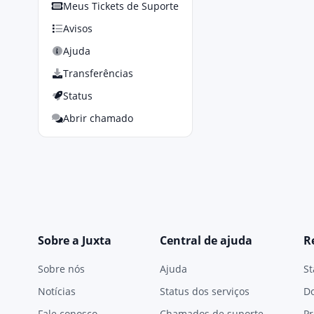
Meus Tickets de Suporte
Avisos
Ajuda
Transferências
Status
Abrir chamado
Sobre a Juxta
Central de ajuda
R
Sobre nós
Ajuda
St
Notícias
Status dos serviços
D
Fale conosco
Chamados de suporte
Pr