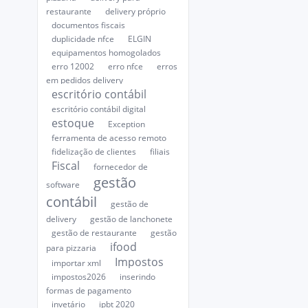
restaurante
delivery próprio
documentos fiscais
duplicidade nfce
ELGIN
equipamentos homogolados
erro 12002
erro nfce
erros
em pedidos delivery
escritório contábil
escritório contábil digital
estoque
Exception
ferramenta de acesso remoto
fidelização de clientes
filiais
Fiscal
fornecedor de
gestão
software
contábil
gestão de
delivery
gestão de lanchonete
gestão de restaurante
gestão
ifood
para pizzaria
Impostos
importar xml
impostos2026
inserindo
formas de pagamento
invetário
ipbt 2020