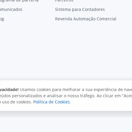
omunicados
Sistema para Contadores
og
Revenda Automação Comercial
vacidade!
Usamos cookies para melhorar a sua experiência de nav
údos personalizados e analisar o nosso tráfego. Ao clicar em "Acei
vacidade
Uso aceitável
Direitos autorais
o uso de cookies.
Política de Cookies
.
. Todos os direitos reservados.
o e políticas da Juxta.
Termos de uso