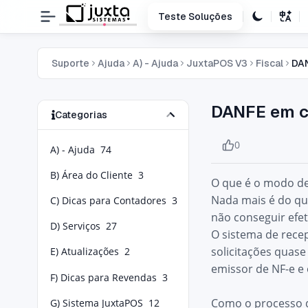
Teste Soluções
Suporte
Ajuda
A) - Ajuda
JuxtaPOS V3
Fiscal
DAN
DANFE em c
Categorias
0
A) - Ajuda
74
B) Área do Cliente
3
O que é o modo d
Nada mais é do qu
C) Dicas para Contadores
3
não conseguir efe
D) Serviços
27
O sistema de recep
solicitações quas
E) Atualizações
2
emissor de NF-e e
F) Dicas para Revendas
3
Como o processo d
G) Sistema JuxtaPOS
12