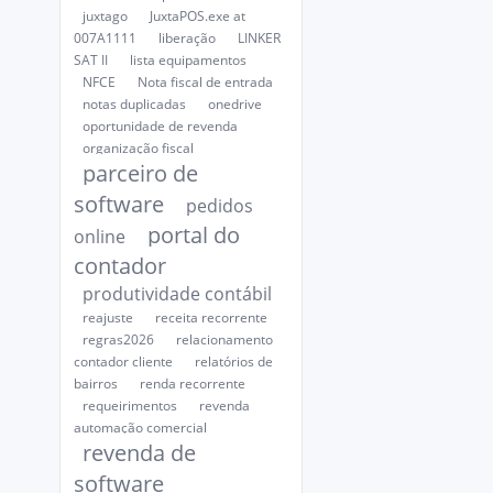
juxtago
JuxtaPOS.exe at
007A1111
liberação
LINKER
SAT II
lista equipamentos
NFCE
Nota fiscal de entrada
notas duplicadas
onedrive
oportunidade de revenda
organização fiscal
parceiro de
software
pedidos
portal do
online
contador
produtividade contábil
reajuste
receita recorrente
regras2026
relacionamento
contador cliente
relatórios de
bairros
renda recorrente
requeirimentos
revenda
automação comercial
revenda de
software