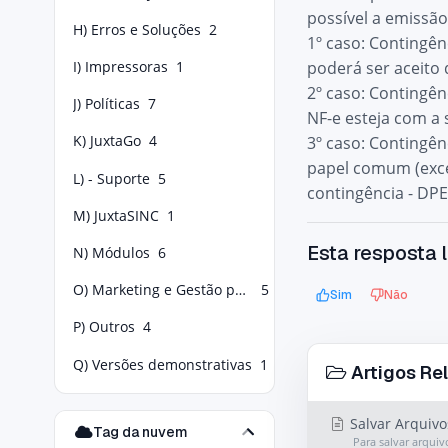
possível a emissão
H) Erros e Soluções
2
1º caso: Contingê
poderá ser aceito
I) Impressoras
1
2º caso: Contingê
J) Políticas
7
NF-e esteja com a 
K) JuxtaGo
4
3º caso: Contingê
papel comum (exce
L) - Suporte
5
contingência - DPE
M) JuxtaSINC
1
Esta resposta l
N) Módulos
6
O) Marketing e Gestão para Food Service
5
Sim
Não
P) Outros
4
Q) Versões demonstrativas
1
Artigos Re
Salvar Arquivo
Tag da nuvem
Para salvar arquiv