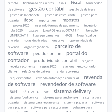
Fiscal
remoto
fidelização de clientes
filiais
fornecedor
gestão contábil
de software
gestão de delivery
gestão de lanchonete
gestão de restaurante
gestão para
ifood
Impostos
pizzaria
importar xml
impostos2026
inserindo formas de pagamento
invetário
ipbt 2020
juxtago
JuxtaPOS.exe at 007A1111
liberação
LINKER SAT II
lista equipamentos
NFCE
Nota fiscal de
entrada
notas duplicadas
onedrive
oportunidade de
parceiro de
revenda
organização fiscal
software
portal do
pedidos online
contador
produtividade contábil
reajuste
receita recorrente
regras2026
relacionamento contador
cliente
relatórios de bairros
renda recorrente
revenda
requeirimentos
revenda automação comercial
de software
revendedor de software
sistema delivery
S@T
SÃO PAULO
SAT
sistema food service
sistema para lanchonete
sistema para
pizzaria
sistema para restaurante
sistema pizzaria
software
para pizzaria
software para restaurante
software para