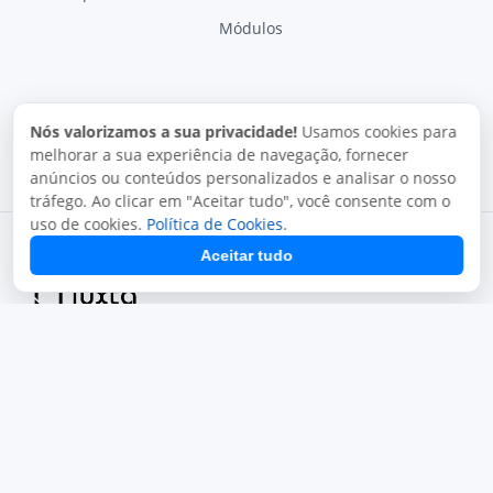
Módulos
Nós valorizamos a sua privacidade!
Usamos cookies para
melhorar a sua experiência de navegação, fornecer
anúncios ou conteúdos personalizados e analisar o nosso
tráfego. Ao clicar em "Aceitar tudo", você consente com o
uso de cookies.
Política de Cookies
.
Aceitar tudo
Termos de uso
Política de privacidade
Uso aceitável
Direitos autorais
Copyright © 2026, Juxta Sistemas. Todos os direitos
reservados.
O uso deste site está sujeito aos nossos termos de uso.