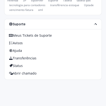
revenda
SP
sqlserver
suporte
Tabela
tabela ipbt
tecnologia para contadores
transfêrencia estoque
Uptade
vencimento fatura
xml
Suporte
Meus Tickets de Suporte
Avisos
Ajuda
Transferências
Status
Abrir chamado