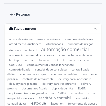
« Retornar
Tag da nuvem
ajuste de estoque
áreas de entrega
atendimento delivery
atendimento lanchonete
Atualizações
aumento de preços
automação comercial
Authentication failed
automação comercial restaurante
automação para pizzaria
backup
bairros
bloqueio
Bot
Cartão de Correção
Cod_CEST
como aumentar vendas lanchonete
compatibilidade
contabilidade consultiva
contabilidade
digital
controle de estoque
controle de pedidos
controle de
pizzaria
controle de restaurante
delivery para lanchonete
delivery para pizzaria
delivery para restaurante
delivery
próprio
documentos fiscais
duplicidade nfce
ELGIN
equipamentos homogolados
erro 12002
erro nfce
erros
escritório contábil
em pedidos delivery
escritório
estoque
contábil digital
Exception
ferramenta de acesso