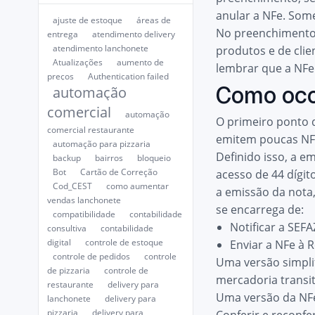
anular a NFe. Som
ajuste de estoque
áreas de
No preenchimento,
entrega
atendimento delivery
atendimento lanchonete
produtos e de cli
Atualizações
aumento de
lembrar que a NFe 
preços
Authentication failed
Como oco
automação
comercial
automação
O primeiro ponto 
comercial restaurante
emitem poucas NFe
automação para pizzaria
Definido isso, a e
backup
bairros
bloqueio
Bot
Cartão de Correção
acesso de 44 dígito
Cod_CEST
como aumentar
a emissão da nota
vendas lanchonete
se encarrega de:
compatibilidade
contabilidade
Notificar a SEF
consultiva
contabilidade
digital
controle de estoque
Enviar a NFe à R
controle de pedidos
controle
Uma versão simpli
de pizzaria
controle de
mercadoria transit
restaurante
delivery para
Uma versão da NFe 
lanchonete
delivery para
pizzaria
delivery para