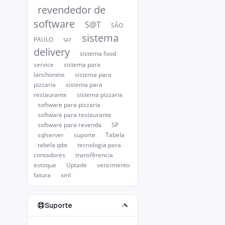
revendedor de
software
S@T
SÃO
sistema
PAULO
SAT
delivery
sistema food
service
sistema para
lanchonete
sistema para
pizzaria
sistema para
restaurante
sistema pizzaria
software para pizzaria
software para restaurante
software para revenda
SP
sqlserver
suporte
Tabela
tabela ipbt
tecnologia para
contadores
transfêrencia
estoque
Uptade
vencimento
fatura
xml
Suporte