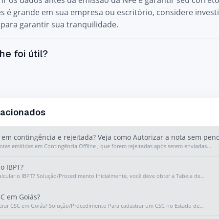
erir os dados antes da emissão da NFe e garantir seu corr
 é grande em sua empresa ou escritório, considere inves
ara garantir sua tranquilidade.
he foi útil?
lacionados
em contingência e rejeitada? Veja como Autorizar a nota sem pen
otas emitidas em Contingência Offline , que forem rejeitadas após serem enviadas...
o IBPT?
cular o IBPT? Solução/Procedimento Inicialmente, você deve obter a Tabela de...
C em Goiás?
rar CSC em Goiás? Solução/Procedimento Para cadastrar um CSC no Estado de...