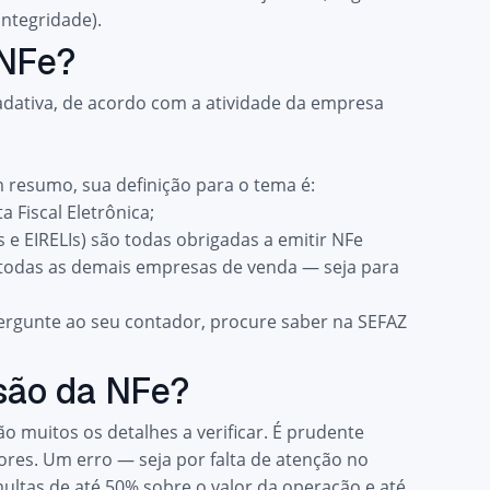
integridade).
 NFe?
radativa, de acordo com a
atividade da empresa
m resumo, sua definição para o tema é:
 Fiscal Eletrônica;
e EIRELIs) são todas obrigadas a emitir NFe
 todas as demais empresas de venda — seja para
pergunte ao seu contador, procure saber na
SEFAZ
são da NFe?
o muitos os detalhes a verificar. É prudente
iores. Um erro — seja por falta de atenção no
ltas de até 50% sobre o valor da operação e até