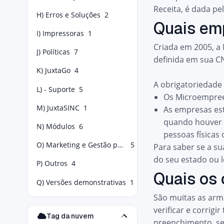
Receita, é dada pe
H) Erros e Soluções
2
Quais em
I) Impressoras
1
Criada em 2005
, a
J) Políticas
7
definida em sua C
K) JuxtaGo
4
A obrigatoriedade
L) - Suporte
5
Os Microempreen
M) JuxtaSINC
1
As empresas est
quando houver t
N) Módulos
6
pessoas físicas
O) Marketing e Gestão para Food Service
5
Para saber se a s
do seu estado
ou l
P) Outros
4
Quais os
Q) Versões demonstrativas
1
São muitas as arma
verificar e corrig
Tag da nuvem
preenchimento, se