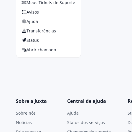
Meus Tickets de Suporte
Avisos
Ajuda
Transferências
Status
Abrir chamado
Sobre a Juxta
Central de ajuda
R
Sobre nós
Ajuda
St
Notícias
Status dos serviços
D
Fale conosco
Chamados de suporte
Pr