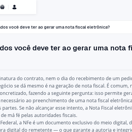
Carrinho de Compras
dos você deve ter ao gerar uma nota fiscal eletrônica?
dos você deve ter ao gerar uma nota f
inatura do contrato, nem o dia do recebimento de um ped
negócio se dá mesmo é na
geração de nota fiscal
. É comum, 
ncretizado, fazendo a seguinte pergunta: isso permite gera
necessário ao preenchimento de uma nota fiscal eletrônica 
 partes. Se não alcançar esse intento, a Nota Fiscal eletrôn
de má fé pelas autoridades fiscais.
 Federal, a NFe é um documento exclusivo do meio digital
ra digital
do remetente — o que garante a autoria e integri