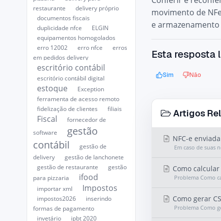
Conferir e reconf
restaurante
delivery próprio
movimento de NFes
documentos fiscais
e armazenamento p
duplicidade nfce
ELGIN
equipamentos homogolados
erro 12002
erro nfce
erros
Esta resposta l
em pedidos delivery
escritório contábil
Sim
Não
escritório contábil digital
estoque
Exception
ferramenta de acesso remoto
fidelização de clientes
filiais
Artigos Re
Fiscal
fornecedor de
gestão
software
NFC-e enviada 
contábil
gestão de
Em caso de suas n
delivery
gestão de lanchonete
gestão de restaurante
gestão
Como calcular 
ifood
Problema Como cal
para pizzaria
Impostos
importar xml
Como gerar CS
impostos2026
inserindo
Problema Como ge
formas de pagamento
invetário
ipbt 2020