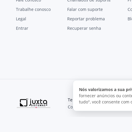
Trabalhe conosco
Falar com suporte
C
Legal
Reportar problema
Bl
Entrar
Recuperar senha
Nós valorizamos a sua pri
fornecer anúncios ou conte
Termos de uso
Política de pri
tudo", você consente com 
Copyright © 2026, Juxta Sistemas
O uso deste site está sujeito aos nossos termos de uso.
Ao utilizar este site, você concorda com as condições de us