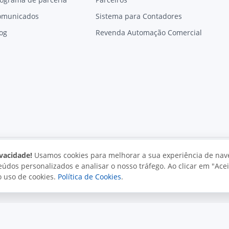
omunicados
Sistema para Contadores
og
Revenda Automação Comercial
vacidade!
Usamos cookies para melhorar a sua experiência de nav
údos personalizados e analisar o nosso tráfego. Ao clicar em "Acei
vacidade
Uso aceitável
Direitos autorais
o uso de cookies.
Política de Cookies
.
. Todos os direitos reservados.
o e políticas da Juxta.
Termos de uso