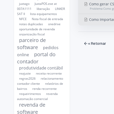
Como gerar CSC
juxtago
JuxtaPOS.exe at
Problema Como ger
007A1111
liberação
LINKER
SAT II
lista equipamentos
NFCE
Nota fiscal de entrada
Como Importar
notas duplicadas
onedrive
oportunidade de revenda
organização fiscal
parceiro de
« Retornar
software
pedidos
portal do
online
contador
produtividade contábil
reajuste
receita recorrente
regras2026
relacionamento
contador cliente
relatórios de
bairros
renda recorrente
requeirimentos
revenda
automação comercial
revenda de
software