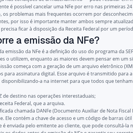
ente é possível cancelar uma NFe por erro nas primeiras 2
 os problemas mais frequentes ocorrem por desconhecime
entes, por isso é importante manter ambos sempre atualiz
precisa ficar à disposição da Receita Federal por um períod
rre a emissão da NFe?
da emissão da NFe é a definição do uso do programa da
SE
s o utilizem, enquanto as maiores devem pensar em um s
missão começa com a geração de um arquivo eletrônico (XML
s para assinatura digital. Esse arquivo é transmitido para a
, disponibilizando-a na internet para que todos que tenham
AZ de destino nas operações interestaduais;
eceita Federal, que a arquiva.
ficada chamada DANFe (Documento Auxiliar de Nota Fiscal E
e. Ele contém a chave de acesso e um código de barras útil 
é enviada pelo emitente ao cliente, que pode consultá-la n