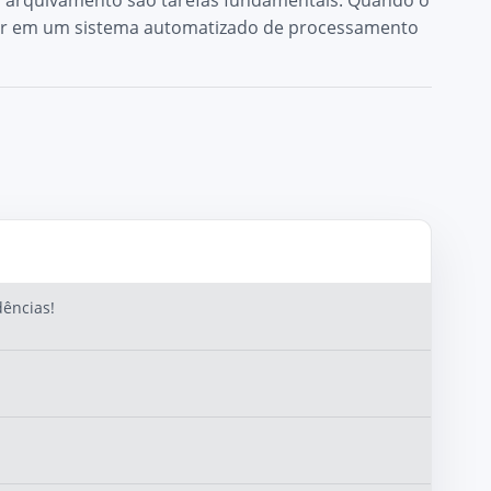
eto arquivamento são tarefas fundamentais. Quando o
tir em um sistema automatizado de processamento
dências!