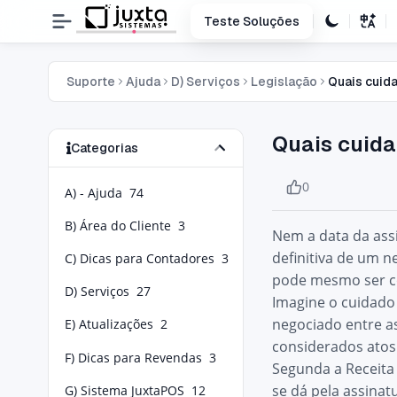
Teste Soluções
Suporte
Ajuda
D) Serviços
Legislação
Quais cuida
Quais cuida
Categorias
0
A) - Ajuda
74
B) Área do Cliente
3
Nem a data da ass
definitiva de um 
C) Dicas para Contadores
3
pode mesmo ser co
D) Serviços
27
Imagine o cuidado 
negociado entre as
E) Atualizações
2
considerados atos 
F) Dicas para Revendas
3
Segunda a Receita
se dá pela assinatu
G) Sistema JuxtaPOS
12