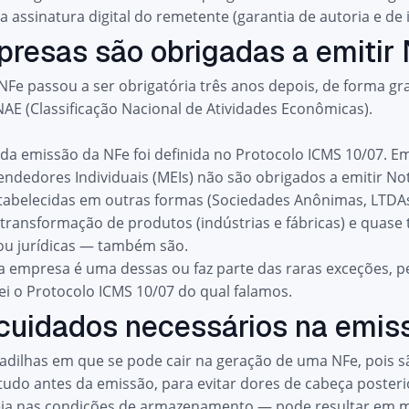
la assinatura digital do remetente (garantia de autoria e de 
presas são obrigadas a emitir
 NFe passou a ser obrigatória três anos depois, de forma g
NAE
(Classificação Nacional de Atividades Econômicas).
 da emissão da NFe foi definida no
Protocolo ICMS 10/07
. E
dedores Individuais (MEIs) não são obrigados a emitir Nota
abelecidas em outras formas (Sociedades Anônimas, LTDAs 
ransformação de produtos (indústrias e fábricas) e quase
 ou jurídicas — também são.
ua empresa é uma dessas ou faz parte das raras exceções, 
ei o Protocolo ICMS 10/07 do qual falamos.
 cuidados necessários na emis
dilhas em que se pode cair na geração de uma NFe, pois sã
ir tudo antes da emissão, para evitar dores de cabeça poster
ja nas condições de armazenamento — pode resultar em mu