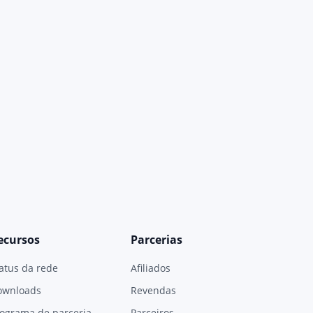
ecursos
Parcerias
atus da rede
Afiliados
ownloads
Revendas
ograma de parceria
Parceiros