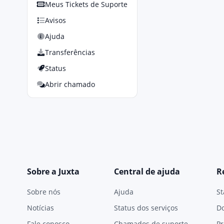
Meus Tickets de Suporte
Avisos
Ajuda
Transferências
Status
Abrir chamado
Sobre a Juxta
Central de ajuda
R
Sobre nós
Ajuda
St
Notícias
Status dos serviços
D
Fale conosco
Chamados de suporte
Pr