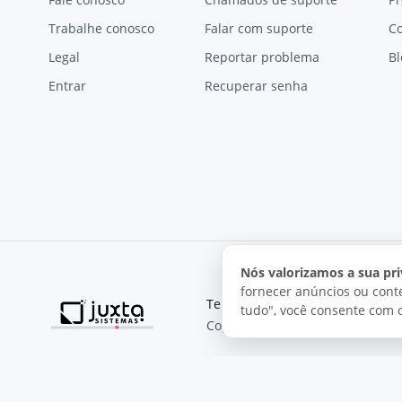
Trabalhe conosco
Falar com suporte
C
Legal
Reportar problema
Bl
Entrar
Recuperar senha
Nós valorizamos a sua pri
fornecer anúncios ou conte
Termos de uso
Política de pri
tudo", você consente com 
Copyright © 2026, Juxta Sistemas
O uso deste site está sujeito aos nossos termos de uso.
Ao utilizar este site, você concorda com as condições de us