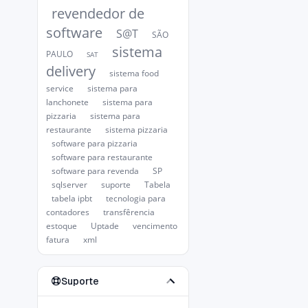
revendedor de
software
S@T
SÃO
sistema
PAULO
SAT
delivery
sistema food
service
sistema para
lanchonete
sistema para
pizzaria
sistema para
restaurante
sistema pizzaria
software para pizzaria
software para restaurante
software para revenda
SP
sqlserver
suporte
Tabela
tabela ipbt
tecnologia para
contadores
transfêrencia
estoque
Uptade
vencimento
fatura
xml
Suporte