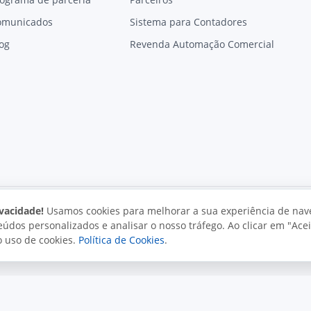
omunicados
Sistema para Contadores
og
Revenda Automação Comercial
vacidade!
Usamos cookies para melhorar a sua experiência de nav
údos personalizados e analisar o nosso tráfego. Ao clicar em "Acei
vacidade
Uso aceitável
Direitos autorais
o uso de cookies.
Política de Cookies
.
. Todos os direitos reservados.
o e políticas da Juxta.
Termos de uso