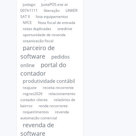
juxtago
JuxtaPOS.exe at
007A1111
liberação
LINKER
SAT II
lista equipamentos
NFCE
Nota fiscal de entrada
notas duplicadas
onedrive
oportunidade de revenda
organização fiscal
parceiro de
software
pedidos
portal do
online
contador
produtividade contábil
reajuste
receita recorrente
regras2026
relacionamento
contador cliente
relatórios de
bairros
renda recorrente
requeirimentos
revenda
automação comercial
revenda de
software