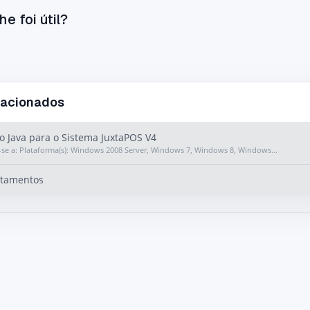
he foi útil?
lacionados
o Java para o Sistema JuxtaPOS V4
a-se a: Plataforma(s): Windows 2008 Server, Windows 7, Windows 8, Windows...
rtamentos