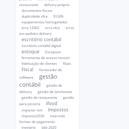
restaurante
delivery próprio
documentos fiscais
duplicidade nfce
ELGIN
equipamentos homogolados
erro 12002
erro nfce
erros
em pedidos delivery
escritório contábil
escritório contábil digital
estoque
Exception
ferramenta de acesso remoto
fidelização de clientes
filiais
Fiscal
fornecedor de
gestão
software
contábil
gestão de
delivery
gestão de lanchonete
gestão de restaurante
gestão
ifood
para pizzaria
Impostos
importar xml
impostos2026
inserindo
formas de pagamento
invetário
ipbt 2020