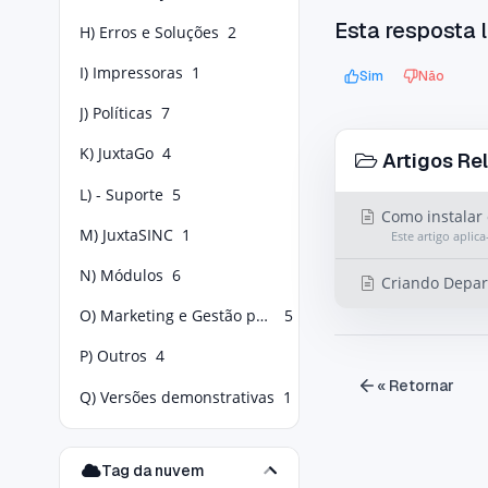
Esta resposta l
H) Erros e Soluções
2
I) Impressoras
1
Sim
Não
J) Políticas
7
K) JuxtaGo
4
Artigos Re
L) - Suporte
5
Como instalar 
M) JuxtaSINC
1
Este artigo aplic
N) Módulos
6
Criando Depa
O) Marketing e Gestão para Food Service
5
P) Outros
4
« Retornar
Q) Versões demonstrativas
1
Tag da nuvem