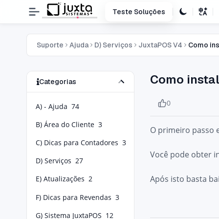
Teste Soluções
Suporte
Ajuda
D) Serviços
JuxtaPOS V4
Como ins
Como insta
Categorias
0
A) - Ajuda
74
B) Área do Cliente
3
O primeiro passo 
C) Dicas para Contadores
3
Você pode obter in
D) Serviços
27
Após isto basta ba
E) Atualizações
2
F) Dicas para Revendas
3
G) Sistema JuxtaPOS
12