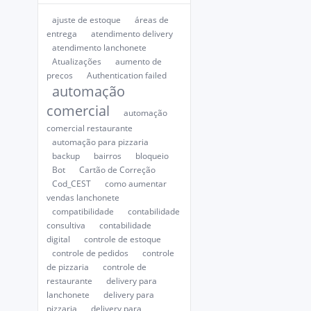
ajuste de estoque
áreas de
entrega
atendimento delivery
atendimento lanchonete
Atualizações
aumento de
preços
Authentication failed
automação
comercial
automação
comercial restaurante
automação para pizzaria
backup
bairros
bloqueio
Bot
Cartão de Correção
Cod_CEST
como aumentar
vendas lanchonete
compatibilidade
contabilidade
consultiva
contabilidade
digital
controle de estoque
controle de pedidos
controle
de pizzaria
controle de
restaurante
delivery para
lanchonete
delivery para
pizzaria
delivery para