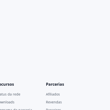
ecursos
Parcerias
atus da rede
Afiliados
ownloads
Revendas
ograma de parceria
Parceiros