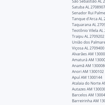
São Sebastião AL 
Satuba AL 270890
Senador Rui Palme
Tanque d'Arca AL 
Taquarana AL 270
Teotônio Vilela AL
Traipu AL 2709202
União dos Palmar
Viçosa AL 2709400
Alvarães AM 1300
Amaturá AM 1300
Anamã AM 130008
Anori AM 1300102
Apuí AM 1300144
Atalaia do Norte 
Autazes AM 13003
Barcelos AM 1300
Barreirinha AM 13