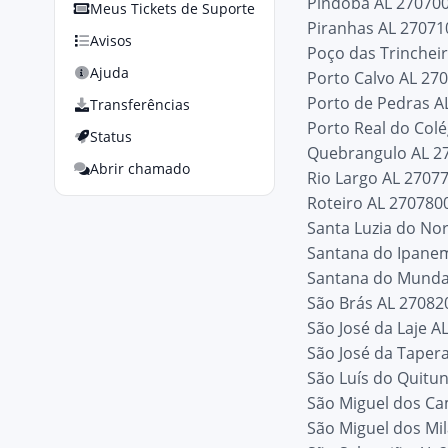
Pindoba AL 27070
Meus Tickets de Suporte
Piranhas AL 27071
Avisos
Poço das Trinchei
Ajuda
Porto Calvo AL 27
Porto de Pedras A
Transferências
Porto Real do Col
Status
Quebrangulo AL 2
Abrir chamado
Rio Largo AL 2707
Roteiro AL 270780
Santa Luzia do No
Santana do Ipane
Santana do Munda
São Brás AL 27082
São José da Laje A
São José da Taper
São Luís do Quitu
São Miguel dos C
São Miguel dos Mi