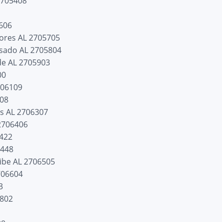
2705408
606
lores AL 2705705
asado AL 2705804
de AL 2705903
00
706109
208
os AL 2706307
2706406
6422
6448
ibe AL 2706505
706604
3
6802