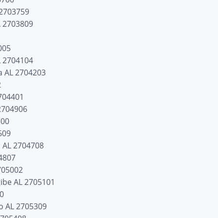
 2703759
 2703809
005
L 2704104
a AL 2704203
2
2704401
2704906
500
609
 AL 2704708
4807
705002
ibe AL 2705101
00
o AL 2705309