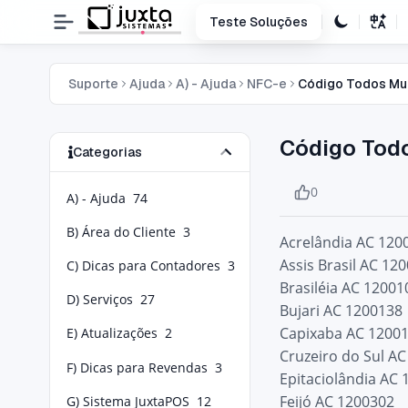
Teste Soluções
Suporte
Ajuda
A) - Ajuda
NFC-e
Código Todos Muni
Código Todo
Categorias
0
A) - Ajuda
74
B) Área do Cliente
3
Acrelândia AC 120
Assis Brasil AC 12
C) Dicas para Contadores
3
Brasiléia AC 12001
D) Serviços
27
Bujari AC 1200138
Capixaba AC 1200
E) Atualizações
2
Cruzeiro do Sul A
F) Dicas para Revendas
3
Epitaciolândia AC
Feijó AC 1200302
G) Sistema JuxtaPOS
12