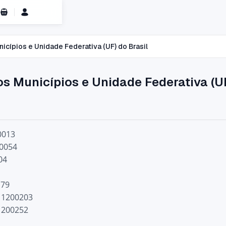
Carrinho de Compras
cípios e Unidade Federativa (UF) do Brasil
s Municípios e Unidade Federativa (UF
0013
00054
04
179
C 1200203
 1200252