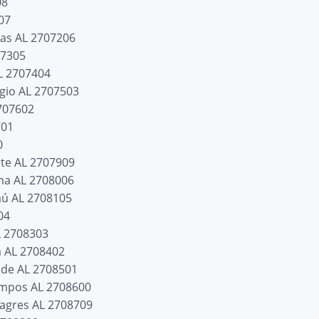
08
07
ras AL 2707206
07305
L 2707404
égio AL 2707503
707602
701
0
rte AL 2707909
ma AL 2708006
ú AL 2708105
04
L 2708303
a AL 2708402
nde AL 2708501
ampos AL 2708600
lagres AL 2708709