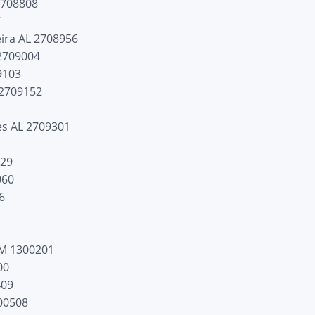
2708808
7
ira AL 2708956
2709004
9103
 2709152
es AL 2709301
029
060
6
AM 1300201
00
409
00508