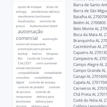
Barra de Santo An
ajuste de estoque
áreas de
Barra de São Migu
entrega
atendimento delivery
Batalha AL 270070
atendimento lanchonete
Atualizações
aumento de
Belém AL 2700805
preços
Authentication failed
Belo Monte AL 27
automação
Boca da Mata AL 
comercial
automação
Branquinha AL 27
comercial restaurante
Cacimbinhas AL 2
automação para pizzaria
Cajueiro AL 27013
backup
bairros
bloqueio
Campestre AL 270
Bot
Cartão de Correção
Cod_CEST
como aumentar
Campo Alegre AL 
vendas lanchonete
Campo Grande AL
compatibilidade
contabilidade
Canapi AL 270160
consultiva
contabilidade
Capela AL 2701704
digital
controle de estoque
controle de pedidos
controle
Carneiros AL 2701
de pizzaria
controle de
Chã Preta AL 2701
restaurante
delivery para
Coité do Nóia AL 
lanchonete
delivery para
Colônia Leopoldin
pizzaria
delivery para