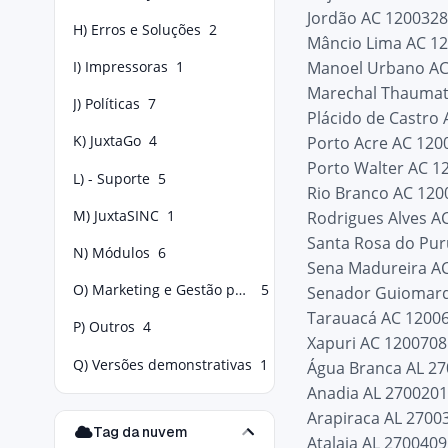
Jordão AC 120032
H) Erros e Soluções
2
Mâncio Lima AC 1
Manoel Urbano AC
I) Impressoras
1
Marechal Thaumat
J) Políticas
7
Plácido de Castro
K) JuxtaGo
4
Porto Acre AC 120
Porto Walter AC 1
L) - Suporte
5
Rio Branco AC 120
M) JuxtaSINC
1
Rodrigues Alves A
Santa Rosa do Pur
N) Módulos
6
Sena Madureira A
O) Marketing e Gestão para Food Service
5
Senador Guiomard
Tarauacá AC 1200
P) Outros
4
Xapuri AC 1200708
Q) Versões demonstrativas
1
Água Branca AL 2
Anadia AL 270020
Arapiraca AL 2700
Tag da nuvem
Atalaia AL 2700409