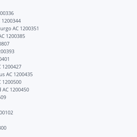
8
200336
 1200344
urgo AC 1200351
 AC 1200385
0807
200393
0401
C 1200427
us AC 1200435
C 1200500
 AC 1200450
609
700102
1
300