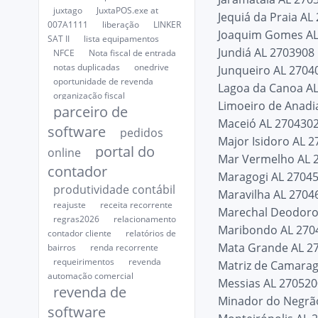
juxtago
JuxtaPOS.exe at
Jequiá da Praia AL
007A1111
liberação
LINKER
Joaquim Gomes AL
SAT II
lista equipamentos
Jundiá AL 2703908
NFCE
Nota fiscal de entrada
notas duplicadas
onedrive
Junqueiro AL 2704
oportunidade de revenda
Lagoa da Canoa A
organização fiscal
Limoeiro de Anadi
parceiro de
Maceió AL 270430
software
pedidos
Major Isidoro AL 
portal do
online
Mar Vermelho AL 
contador
Maragogi AL 2704
produtividade contábil
Maravilha AL 2704
reajuste
receita recorrente
Marechal Deodoro
regras2026
relacionamento
Maribondo AL 270
contador cliente
relatórios de
Mata Grande AL 2
bairros
renda recorrente
requeirimentos
revenda
Matriz de Camarag
automação comercial
Messias AL 27052
revenda de
Minador do Negrã
software