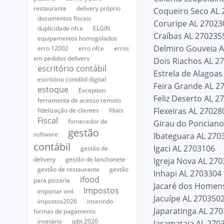
restaurante
delivery próprio
Coqueiro Seco AL
documentos fiscais
Coruripe AL 27023
duplicidade nfce
ELGIN
Craíbas AL 270235
equipamentos homogolados
Delmiro Gouveia 
erro 12002
erro nfce
erros
em pedidos delivery
Dois Riachos AL 2
escritório contábil
Estrela de Alagoa
escritório contábil digital
Feira Grande AL 2
estoque
Exception
Feliz Deserto AL 2
ferramenta de acesso remoto
Flexeiras AL 27028
fidelização de clientes
filiais
Fiscal
fornecedor de
Girau do Ponciano
gestão
software
Ibateguara AL 270
contábil
Igaci AL 2703106
gestão de
delivery
gestão de lanchonete
Igreja Nova AL 27
gestão de restaurante
gestão
Inhapi AL 2703304
ifood
para pizzaria
Jacaré dos Homen
Impostos
importar xml
Jacuípe AL 270350
impostos2026
inserindo
Japaratinga AL 27
formas de pagamento
invetário
ipbt 2020
Jaramataia AL 270