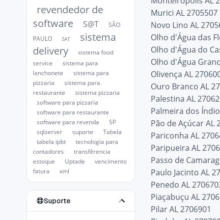
Monteirópolis AL 
revendedor de
Murici AL 2705507
software
S@T
Novo Lino AL 2705
SÃO
sistema
Olho d'Água das F
PAULO
SAT
Olho d'Água do C
delivery
sistema food
Olho d'Água Gran
service
sistema para
Olivença AL 27060
lanchonete
sistema para
pizzaria
sistema para
Ouro Branco AL 2
restaurante
sistema pizzaria
Palestina AL 2706
software para pizzaria
Palmeira dos Índi
software para restaurante
Pão de Açúcar AL 
software para revenda
SP
sqlserver
suporte
Tabela
Pariconha AL 270
tabela ipbt
tecnologia para
Paripueira AL 270
contadores
transfêrencia
Passo de Camarag
estoque
Uptade
vencimento
Paulo Jacinto AL 2
fatura
xml
Penedo AL 270670
Piaçabuçu AL 270
Suporte
Pilar AL 2706901