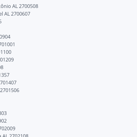
tônio AL 2700508
el AL 2700607
6
00904
2701001
01100
701209
08
1357
2701407
 2701506
5
803
902
2702009
a AL 2702108