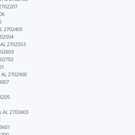
 2702207
06
5
AL 2702405
702504
s AL 2702553
702603
702702
01
 AL 2702900
3007
03205
s AL 2703403
2
03601
3700