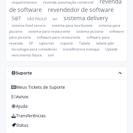
revenda
requeirimentos
revenda automação comercial
de software
revendedor de software
sistema delivery
S@T
SÃO PAULO
SAT
sistema food service
sistema para lanchonete
sistema para
pizzaria
sistema para restaurante
sistema pizzaria
software
para pizzaria
software para restaurante
software para
revenda
SP
sqlserver
suporte
Tabela
tabela ipbt
tecnologia para contadores
transfêrencia estoque
Uptade
vencimento fatura
xml
Suporte
Meus Tickets de Suporte
Avisos
Ajuda
Transferências
Status