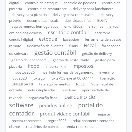
digital
controle de estoque
controle de pedidos
controle de
pizzaria
controle de restaurante
delivery para lanchonete
delivery para pizzaria
delivery para restaurante
delivery
próprio
documentos fiscais
duplicidade nfce
ELGIN
equipamentos homogolados
erro 12002
erro nfce
erros
escritório contábil
em pedidos delivery
escritório
estoque
contábil digital
Exception
ferramenta de acesso
Fiscal
remoto
fidelização de clientes
filiais
fornecedor
gestão contábil
de software
gestão de delivery
gestão de lanchonete
gestão de restaurante
gestão para
ifood
Impostos
pizzaria
importar xml
impostos2026
inserindo formas de pagamento
invetário
ipbt 2020
juxtago
JuxtaPOS.exe at 007A1111
liberação
LINKER SAT II
lista equipamentos
NFCE
Nota fiscal de
entrada
notas duplicadas
onedrive
oportunidade de
parceiro de
revenda
organização fiscal
software
portal do
pedidos online
contador
produtividade contábil
reajuste
receita recorrente
regras2026
relacionamento contador
cliente
relatórios de bairros
renda recorrente