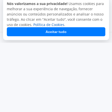
Nós valorizamos a sua privacidade!
Usamos cookies para
melhorar a sua experiência de navegação, fornecer
anúncios ou conteúdos personalizados e analisar o nosso
tráfego. Ao clicar em "Aceitar tudo", você consente com o
uso de cookies.
Política de Cookies
.
Aceitar tudo
Termos de uso
Política de privacidade
Uso aceitável
Direitos autorais
Copyright © 2026, Juxta Sistemas. Todos os direitos
reservados.
O uso deste site está sujeito aos nossos termos de uso.
Ao utilizar este site, você concorda com as condições de uso
e políticas da Juxta.
Termos de uso
Desenvolvido por
Juxta Sistemas