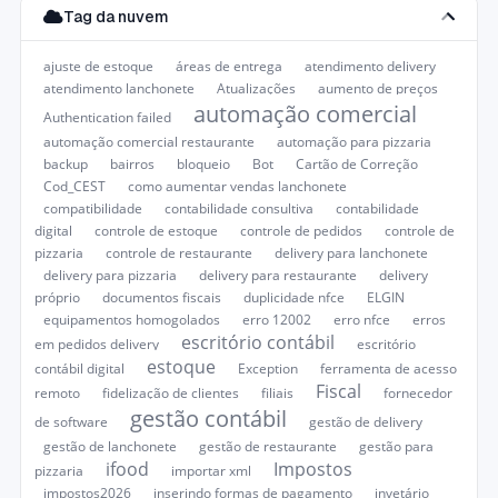
Tag da nuvem
ajuste de estoque
áreas de entrega
atendimento delivery
atendimento lanchonete
Atualizações
aumento de preços
automação comercial
Authentication failed
automação comercial restaurante
automação para pizzaria
backup
bairros
bloqueio
Bot
Cartão de Correção
Cod_CEST
como aumentar vendas lanchonete
compatibilidade
contabilidade consultiva
contabilidade
digital
controle de estoque
controle de pedidos
controle de
pizzaria
controle de restaurante
delivery para lanchonete
delivery para pizzaria
delivery para restaurante
delivery
próprio
documentos fiscais
duplicidade nfce
ELGIN
equipamentos homogolados
erro 12002
erro nfce
erros
escritório contábil
em pedidos delivery
escritório
estoque
contábil digital
Exception
ferramenta de acesso
Fiscal
remoto
fidelização de clientes
filiais
fornecedor
gestão contábil
de software
gestão de delivery
gestão de lanchonete
gestão de restaurante
gestão para
ifood
Impostos
pizzaria
importar xml
impostos2026
inserindo formas de pagamento
invetário