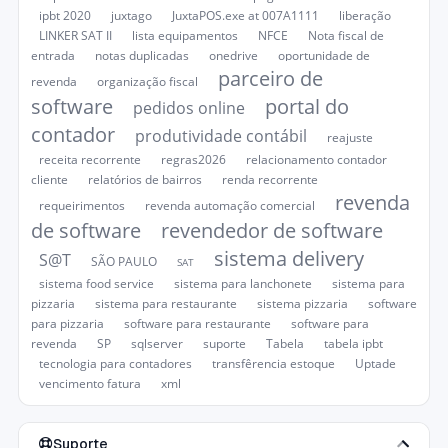
ipbt 2020
juxtago
JuxtaPOS.exe at 007A1111
liberação
LINKER SAT II
lista equipamentos
NFCE
Nota fiscal de
entrada
notas duplicadas
onedrive
oportunidade de
parceiro de
revenda
organização fiscal
software
portal do
pedidos online
contador
produtividade contábil
reajuste
receita recorrente
regras2026
relacionamento contador
cliente
relatórios de bairros
renda recorrente
revenda
requeirimentos
revenda automação comercial
de software
revendedor de software
sistema delivery
S@T
SÃO PAULO
SAT
sistema food service
sistema para lanchonete
sistema para
pizzaria
sistema para restaurante
sistema pizzaria
software
para pizzaria
software para restaurante
software para
revenda
SP
sqlserver
suporte
Tabela
tabela ipbt
tecnologia para contadores
transfêrencia estoque
Uptade
vencimento fatura
xml
Suporte