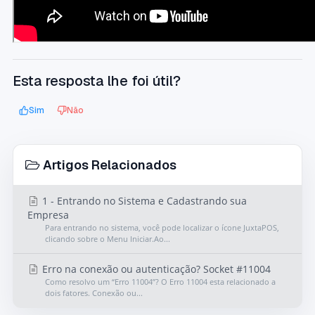
Esta resposta lhe foi útil?
Sim
Não
Artigos Relacionados
1 - Entrando no Sistema e Cadastrando sua
Empresa
Para entrando no sistema, você pode localizar o ícone JuxtaPOS,
clicando sobre o Menu Iniciar.Ao...
Erro na conexão ou autenticação? Socket #11004
Como resolvo um “Erro 11004”? O Erro 11004 esta relacionado a
dois fatores. Conexão ou...