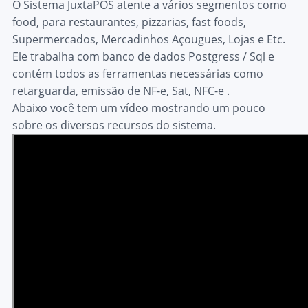
O Sistema JuxtaPOS atente a vários segmentos como
food, para restaurantes, pizzarias, fast foods,
Supermercados, Mercadinhos Açougues, Lojas e Etc.
Ele trabalha com banco de dados Postgress / Sql e
contém todos as ferramentas necessárias como
retarguarda, emissão de NF-e, Sat, NFC-e .
Abaixo você tem um vídeo mostrando um pouco
sobre os diversos recursos do sistema.