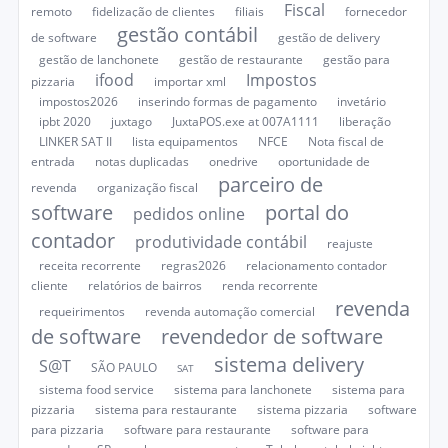
Fiscal
remoto
fidelização de clientes
filiais
fornecedor
gestão contábil
de software
gestão de delivery
gestão de lanchonete
gestão de restaurante
gestão para
ifood
Impostos
pizzaria
importar xml
impostos2026
inserindo formas de pagamento
invetário
ipbt 2020
juxtago
JuxtaPOS.exe at 007A1111
liberação
LINKER SAT II
lista equipamentos
NFCE
Nota fiscal de
entrada
notas duplicadas
onedrive
oportunidade de
parceiro de
revenda
organização fiscal
software
portal do
pedidos online
contador
produtividade contábil
reajuste
receita recorrente
regras2026
relacionamento contador
cliente
relatórios de bairros
renda recorrente
revenda
requeirimentos
revenda automação comercial
de software
revendedor de software
sistema delivery
S@T
SÃO PAULO
SAT
sistema food service
sistema para lanchonete
sistema para
pizzaria
sistema para restaurante
sistema pizzaria
software
para pizzaria
software para restaurante
software para