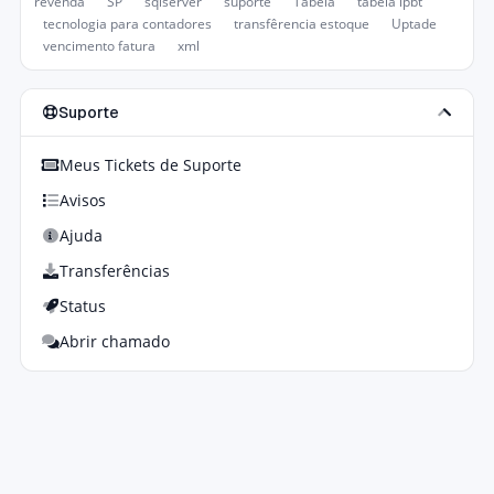
revenda
SP
sqlserver
suporte
Tabela
tabela ipbt
tecnologia para contadores
transfêrencia estoque
Uptade
vencimento fatura
xml
Suporte
Meus Tickets de Suporte
Avisos
Ajuda
Transferências
Status
Abrir chamado