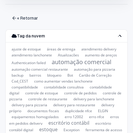
« Retornar
Tag da nuvem
ajuste de estoque
áreas de entrega
atendimento delivery
atendimento lanchonete
Atualizações
aumento de preços
automação comercial
Authentication failed
automação comercial restaurante
automação para pizzaria
backup
bairros
bloqueio
Bot
Cartão de Correção
Cod_CEST
como aumentar vendas lanchonete
compatibilidade
contabilidade consultiva
contabilidade
digital
controle de estoque
controle de pedidos
controle de
pizzaria
controle de restaurante
delivery para lanchonete
delivery para pizzaria
delivery para restaurante
delivery
próprio
documentos fiscais
duplicidade nfce
ELGIN
equipamentos homogolados
erro 12002
erro nfce
erros
escritório contábil
em pedidos delivery
escritório
estoque
contábil digital
Exception
ferramenta de acesso