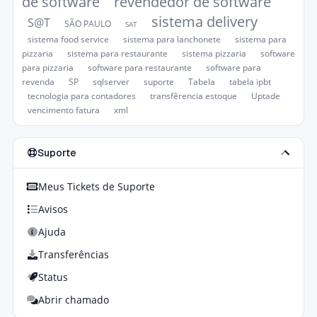
de software
revendedor de software
sistema delivery
S@T
SÃO PAULO
SAT
sistema food service
sistema para lanchonete
sistema para
pizzaria
sistema para restaurante
sistema pizzaria
software
para pizzaria
software para restaurante
software para
revenda
SP
sqlserver
suporte
Tabela
tabela ipbt
tecnologia para contadores
transfêrencia estoque
Uptade
vencimento fatura
xml
Suporte
Meus Tickets de Suporte
Avisos
Ajuda
Transferências
Status
Abrir chamado