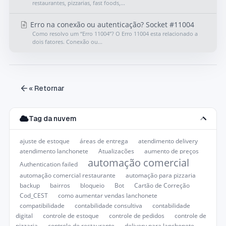
restaurantes, pizzarias, fast foods,...
Erro na conexão ou autenticação? Socket #11004
Como resolvo um “Erro 11004”? O Erro 11004 esta relacionado a
dois fatores. Conexão ou...
« Retornar
Tag da nuvem
ajuste de estoque
áreas de entrega
atendimento delivery
atendimento lanchonete
Atualizações
aumento de preços
automação comercial
Authentication failed
automação comercial restaurante
automação para pizzaria
backup
bairros
bloqueio
Bot
Cartão de Correção
Cod_CEST
como aumentar vendas lanchonete
compatibilidade
contabilidade consultiva
contabilidade
digital
controle de estoque
controle de pedidos
controle de
pizzaria
controle de restaurante
delivery para lanchonete