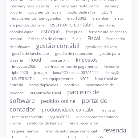
delivery para pizzaria
delivery para restaurante
delivery
próprio
documentos fiscais
duplicidade nfce
ELGIN
equipamentos homogolados
erro 12002
erro nfce
erros
escritório contábil
em pedidos delivery
escritório
estoque
contábil digital
Exception
ferramenta de acesso
Fiscal
remoto
fidelização de clientes
filiais
fornecedor
gestão contábil
de software
gestão de delivery
gestão de lanchonete
gestão de restaurante
gestão para
ifood
Impostos
pizzaria
importar xml
impostos2026
inserindo formas de pagamento
invetário
ipbt 2020
juxtago
JuxtaPOS.exe at 007A1111
liberação
LINKER SAT II
lista equipamentos
NFCE
Nota fiscal de
entrada
notas duplicadas
onedrive
oportunidade de
parceiro de
revenda
organização fiscal
software
portal do
pedidos online
contador
produtividade contábil
reajuste
receita recorrente
regras2026
relacionamento contador
cliente
relatórios de bairros
renda recorrente
revenda
requeirimentos
revenda automação comercial