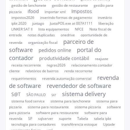
gestão de lanchonete
gestão de restaurante
gestão para
ifood
Impostos
pizzaria
importar xml
impostos2026
inserindo formas de pagamento
invetário
ipbt 2020
juxtago
JuxtaPOS.exe at 007A1111
liberação
LINKER SAT II
lista equipamentos
NFCE
Nota fiscal de
entrada
notas duplicadas
onedrive
oportunidade de
parceiro de
revenda
organização fiscal
software
portal do
pedidos online
contador
produtividade contábil
reajuste
receita recorrente
regras2026
relacionamento contador
cliente
relatórios de bairros
renda recorrente
revenda
requeirimentos
revenda automação comercial
de software
revendedor de software
sistema delivery
S@T
SÃO PAULO
SAT
sistema food service
sistema para lanchonete
sistema para
pizzaria
sistema para restaurante
sistema pizzaria
software
para pizzaria
software para restaurante
software para
revenda
SP
sqlserver
suporte
Tabela
tabela ipbt
tecnologia para contadores
transfêrencia estoque
Uptade