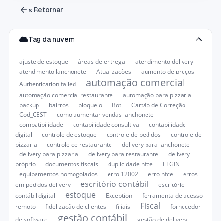
« Retornar
Tag da nuvem
ajuste de estoque
áreas de entrega
atendimento delivery
atendimento lanchonete
Atualizações
aumento de preços
automação comercial
Authentication failed
automação comercial restaurante
automação para pizzaria
backup
bairros
bloqueio
Bot
Cartão de Correção
Cod_CEST
como aumentar vendas lanchonete
compatibilidade
contabilidade consultiva
contabilidade
digital
controle de estoque
controle de pedidos
controle de
pizzaria
controle de restaurante
delivery para lanchonete
delivery para pizzaria
delivery para restaurante
delivery
próprio
documentos fiscais
duplicidade nfce
ELGIN
equipamentos homogolados
erro 12002
erro nfce
erros
escritório contábil
em pedidos delivery
escritório
estoque
contábil digital
Exception
ferramenta de acesso
Fiscal
remoto
fidelização de clientes
filiais
fornecedor
gestão contábil
de software
gestão de delivery