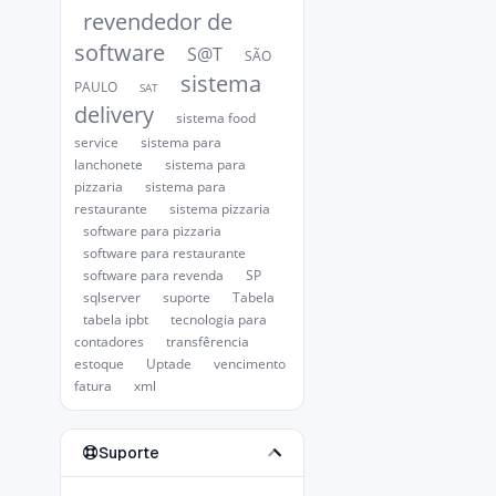
revendedor de
software
S@T
SÃO
sistema
PAULO
SAT
delivery
sistema food
service
sistema para
lanchonete
sistema para
pizzaria
sistema para
restaurante
sistema pizzaria
software para pizzaria
software para restaurante
software para revenda
SP
sqlserver
suporte
Tabela
tabela ipbt
tecnologia para
contadores
transfêrencia
estoque
Uptade
vencimento
fatura
xml
Suporte