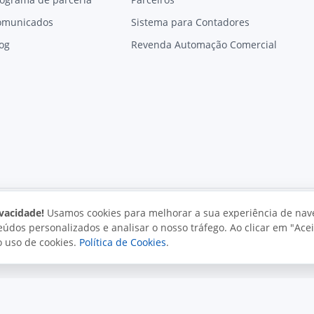
omunicados
Sistema para Contadores
og
Revenda Automação Comercial
vacidade!
Usamos cookies para melhorar a sua experiência de nav
údos personalizados e analisar o nosso tráfego. Ao clicar em "Acei
vacidade
Uso aceitável
Direitos autorais
o uso de cookies.
Política de Cookies
.
. Todos os direitos reservados.
o e políticas da Juxta.
Termos de uso