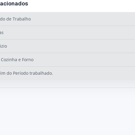
lacionados
do de Trabalho
as
izio
Cozinha e Forno
Fim do Período trabalhado.