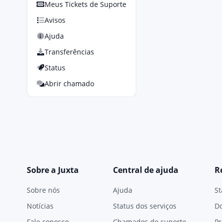
Meus Tickets de Suporte
Avisos
Ajuda
Transferências
Status
Abrir chamado
Sobre a Juxta
Central de ajuda
R
Sobre nós
Ajuda
St
Notícias
Status dos serviços
D
Fale conosco
Chamados de suporte
Pr