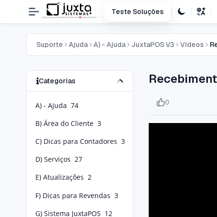
Teste Soluções
Suporte
Ajuda
A) - Ajuda
JuxtaPOS V3
Vídeos
R
Recebimen
Categorias
0
A) - Ajuda
74
B) Área do Cliente
3
C) Dicas para Contadores
3
D) Serviços
27
E) Atualizações
2
F) Dicas para Revendas
3
G) Sistema JuxtaPOS
12