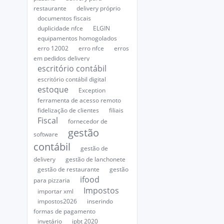
restaurante
delivery próprio
documentos fiscais
duplicidade nfce
ELGIN
equipamentos homogolados
erro 12002
erro nfce
erros
em pedidos delivery
escritório contábil
escritório contábil digital
estoque
Exception
ferramenta de acesso remoto
fidelização de clientes
filiais
Fiscal
fornecedor de
gestão
software
contábil
gestão de
delivery
gestão de lanchonete
gestão de restaurante
gestão
ifood
para pizzaria
Impostos
importar xml
impostos2026
inserindo
formas de pagamento
invetário
ipbt 2020