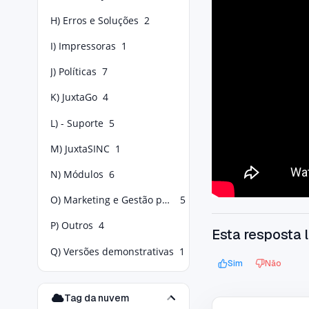
H) Erros e Soluções
2
I) Impressoras
1
J) Políticas
7
K) JuxtaGo
4
L) - Suporte
5
M) JuxtaSINC
1
N) Módulos
6
O) Marketing e Gestão para Food Service
5
P) Outros
4
Esta resposta l
Q) Versões demonstrativas
1
Sim
Não
Tag da nuvem