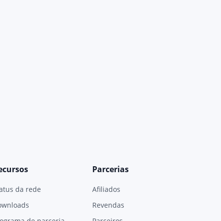
ecursos
Parcerias
atus da rede
Afiliados
ownloads
Revendas
ograma de parceria
Parceiros