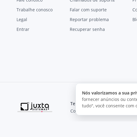
Trabalhe conosco
Falar com suporte
C
Legal
Reportar problema
Bl
Entrar
Recuperar senha
Nós valorizamos a sua pri
fornecer anúncios ou conte
Termos de uso
Política de pri
tudo", você consente com 
Copyright © 2026, Juxta Sistemas
O uso deste site está sujeito aos nossos termos de uso.
Ao utilizar este site, você concorda com as condições de us