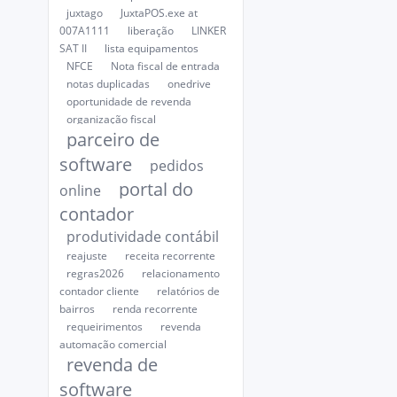
juxtago
JuxtaPOS.exe at
007A1111
liberação
LINKER
SAT II
lista equipamentos
NFCE
Nota fiscal de entrada
notas duplicadas
onedrive
oportunidade de revenda
organização fiscal
parceiro de
software
pedidos
portal do
online
contador
produtividade contábil
reajuste
receita recorrente
regras2026
relacionamento
contador cliente
relatórios de
bairros
renda recorrente
requeirimentos
revenda
automação comercial
revenda de
software