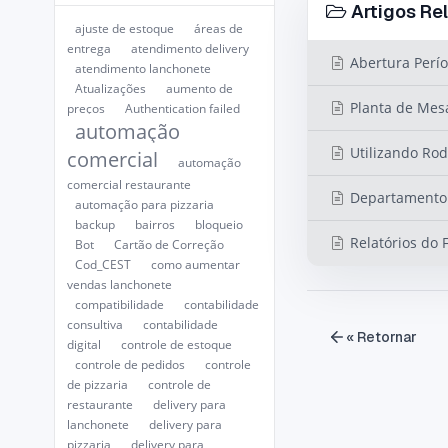
Artigos Re
ajuste de estoque
áreas de
entrega
atendimento delivery
Abertura Perío
atendimento lanchonete
Atualizações
aumento de
Planta de Mes
preços
Authentication failed
automação
Utilizando Rod
comercial
automação
comercial restaurante
Departamento 
automação para pizzaria
backup
bairros
bloqueio
Relatórios do 
Bot
Cartão de Correção
Cod_CEST
como aumentar
vendas lanchonete
compatibilidade
contabilidade
consultiva
contabilidade
« Retornar
digital
controle de estoque
controle de pedidos
controle
de pizzaria
controle de
restaurante
delivery para
lanchonete
delivery para
pizzaria
delivery para