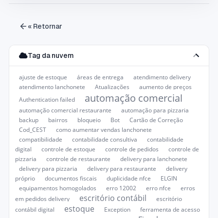
« Retornar
Tag da nuvem
ajuste de estoque
áreas de entrega
atendimento delivery
atendimento lanchonete
Atualizações
aumento de preços
automação comercial
Authentication failed
automação comercial restaurante
automação para pizzaria
backup
bairros
bloqueio
Bot
Cartão de Correção
Cod_CEST
como aumentar vendas lanchonete
compatibilidade
contabilidade consultiva
contabilidade
digital
controle de estoque
controle de pedidos
controle de
pizzaria
controle de restaurante
delivery para lanchonete
delivery para pizzaria
delivery para restaurante
delivery
próprio
documentos fiscais
duplicidade nfce
ELGIN
equipamentos homogolados
erro 12002
erro nfce
erros
escritório contábil
em pedidos delivery
escritório
estoque
contábil digital
Exception
ferramenta de acesso