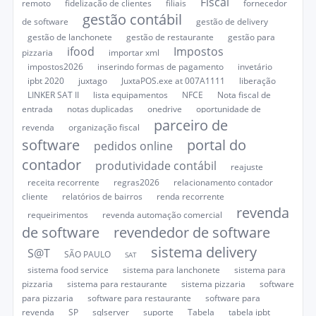
Fiscal
remoto
fidelização de clientes
filiais
fornecedor
gestão contábil
de software
gestão de delivery
gestão de lanchonete
gestão de restaurante
gestão para
ifood
Impostos
pizzaria
importar xml
impostos2026
inserindo formas de pagamento
invetário
ipbt 2020
juxtago
JuxtaPOS.exe at 007A1111
liberação
LINKER SAT II
lista equipamentos
NFCE
Nota fiscal de
entrada
notas duplicadas
onedrive
oportunidade de
parceiro de
revenda
organização fiscal
software
portal do
pedidos online
contador
produtividade contábil
reajuste
receita recorrente
regras2026
relacionamento contador
cliente
relatórios de bairros
renda recorrente
revenda
requeirimentos
revenda automação comercial
de software
revendedor de software
sistema delivery
S@T
SÃO PAULO
SAT
sistema food service
sistema para lanchonete
sistema para
pizzaria
sistema para restaurante
sistema pizzaria
software
para pizzaria
software para restaurante
software para
revenda
SP
sqlserver
suporte
Tabela
tabela ipbt