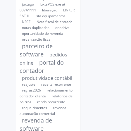
juxtago
JuxtaPOS.exe at
007A1111
liberação
LINKER
SAT II
lista equipamentos
NFCE
Nota fiscal de entrada
notas duplicadas
onedrive
oportunidade de revenda
organização fiscal
parceiro de
software
pedidos
portal do
online
contador
produtividade contábil
reajuste
receita recorrente
regras2026
relacionamento
contador cliente
relatórios de
bairros
renda recorrente
requeirimentos
revenda
automação comercial
revenda de
software