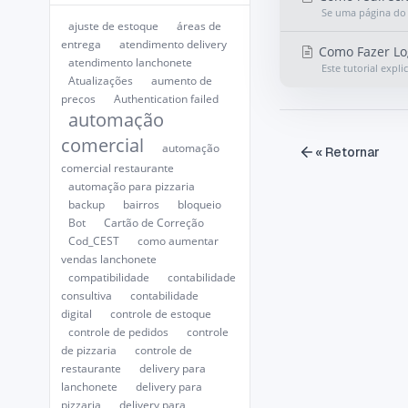
Se uma página do s
ajuste de estoque
áreas de
entrega
atendimento delivery
Como Fazer Log
atendimento lanchonete
Este tutorial expl
Atualizações
aumento de
preços
Authentication failed
automação
comercial
automação
« Retornar
comercial restaurante
automação para pizzaria
backup
bairros
bloqueio
Bot
Cartão de Correção
Cod_CEST
como aumentar
vendas lanchonete
compatibilidade
contabilidade
consultiva
contabilidade
digital
controle de estoque
controle de pedidos
controle
de pizzaria
controle de
restaurante
delivery para
lanchonete
delivery para
pizzaria
delivery para