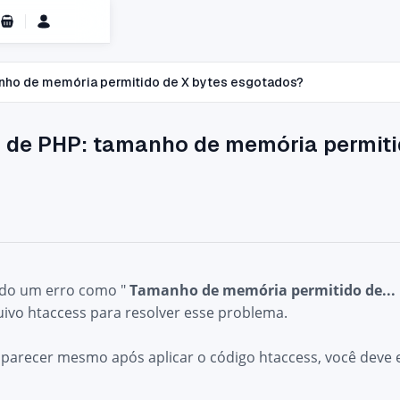
Carrinho de Compras
manho de memória permitido de X bytes esgotados?
ro de PHP: tamanho de memória permit
ndo um erro como "
Tamanho de memória permitido de... n
ivo htaccess para resolver esse problema.
aparecer mesmo após aplicar o código htaccess, você deve