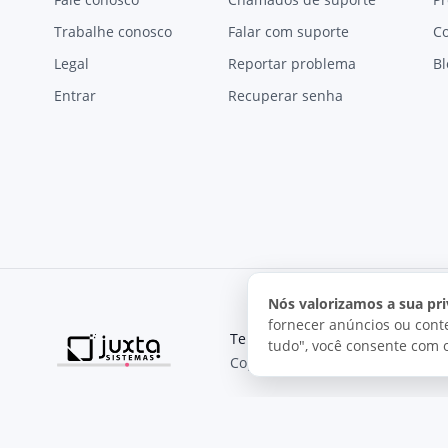
Trabalhe conosco
Falar com suporte
C
Legal
Reportar problema
Bl
Entrar
Recuperar senha
Nós valorizamos a sua pri
fornecer anúncios ou conte
Termos de uso
Política de pri
tudo", você consente com 
Copyright © 2026, Juxta Sistemas
O uso deste site está sujeito aos nossos termos de uso.
Ao utilizar este site, você concorda com as condições de us