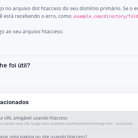
o no arquivo dot htaccess do seu domínio primário. Se o err
cê está recebendo o erro, como
.
example.com/directory/fol
go ao seu arquivo htaccess:
he foi útil?
lacionados
a URL amigável usando htaccess
iver usando uma URL longa como example.com/files/folder/sitemap.html , você pode...
nar uma página ou site usando htaccess?