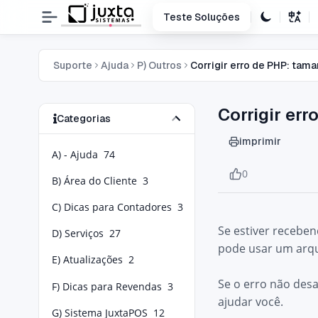
Teste Soluções
Suporte
Ajuda
P) Outros
Corrigir erro de PHP: ta
Corrigir er
Categorias
imprimir
A) - Ajuda
74
0
B) Área do Cliente
3
C) Dicas para Contadores
3
Se estiver recebe
D) Serviços
27
pode usar um arqu
E) Atualizações
2
Se o erro não des
F) Dicas para Revendas
3
ajudar você.
G) Sistema JuxtaPOS
12