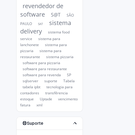
revendedor de
software
S@T
SÃO
sistema
PAULO
SAT
delivery
sistema food
service
sistema para
lanchonete
sistema para
pizzaria
sistema para
restaurante
sistema pizzaria
software para pizzaria
software para restaurante
software para revenda
SP
sqlserver
suporte
Tabela
tabela ipbt
tecnologia para
contadores
transfêrencia
estoque
Uptade
vencimento
fatura
xml
Suporte