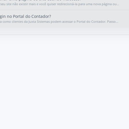
eu site não existir mais e você quiser redirecioná-la para uma nova página ou...
in no Portal do Contador?
ica como clientes da Juxta Sistemas podem acessar o Portal do Contador. Passo...