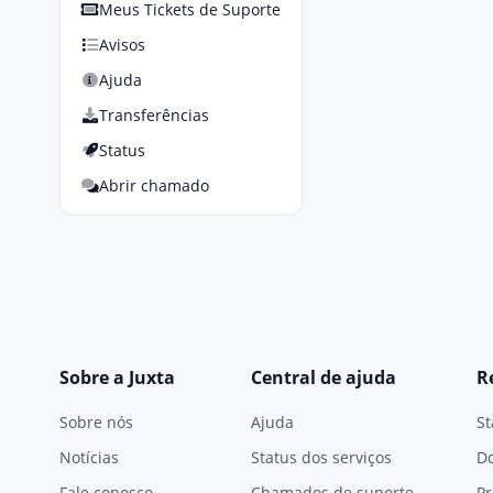
Meus Tickets de Suporte
Avisos
Ajuda
Transferências
Status
Abrir chamado
Sobre a Juxta
Central de ajuda
R
Sobre nós
Ajuda
St
Notícias
Status dos serviços
D
Fale conosco
Chamados de suporte
Pr