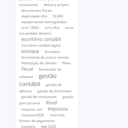
restaurante
delivery próprio
documentos fiscais
duplicidade nfce
ELGIN
equipamentos homogolados
erro 12002
erro nfce
erros
em pedidos delivery
escritório contábil
escritório contábil digital
estoque
Exception
ferramenta de acesso remoto
fidelização de clientes
filiais
Fiscal
fornecedor de
gestão
software
contábil
gestão de
delivery
gestão de lanchonete
gestão de restaurante
gestão
ifood
para pizzaria
Impostos
importar xml
impostos2026
inserindo
formas de pagamento
invetário
ipbt 2020