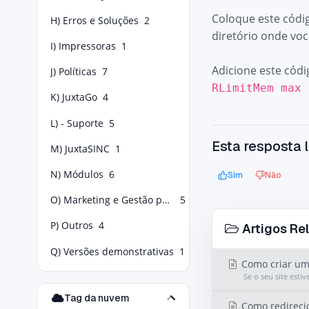
Coloque este códig
H) Erros e Soluções
2
diretório onde vo
I) Impressoras
1
Adicione este códi
J) Políticas
7
RLimitMem max
K) JuxtaGo
4
L) - Suporte
5
Esta resposta l
M) JuxtaSINC
1
N) Módulos
6
Sim
Não
O) Marketing e Gestão para Food Service
5
P) Outros
4
Artigos Re
Q) Versões demonstrativas
1
Como criar um
Se o seu site est
Tag da nuvem
Como redirecio