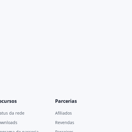
ecursos
Parcerias
atus da rede
Afiliados
ownloads
Revendas
ograma de parceria
Parceiros