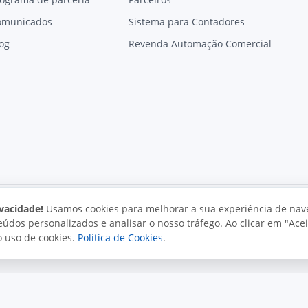
omunicados
Sistema para Contadores
og
Revenda Automação Comercial
vacidade!
Usamos cookies para melhorar a sua experiência de nav
údos personalizados e analisar o nosso tráfego. Ao clicar em "Acei
vacidade
Uso aceitável
Direitos autorais
o uso de cookies.
Política de Cookies
.
. Todos os direitos reservados.
o e políticas da Juxta.
Termos de uso