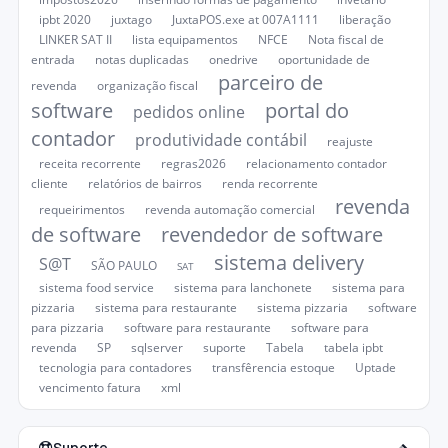
ipbt 2020
juxtago
JuxtaPOS.exe at 007A1111
liberação
LINKER SAT II
lista equipamentos
NFCE
Nota fiscal de
entrada
notas duplicadas
onedrive
oportunidade de
parceiro de
revenda
organização fiscal
software
portal do
pedidos online
contador
produtividade contábil
reajuste
receita recorrente
regras2026
relacionamento contador
cliente
relatórios de bairros
renda recorrente
revenda
requeirimentos
revenda automação comercial
de software
revendedor de software
sistema delivery
S@T
SÃO PAULO
SAT
sistema food service
sistema para lanchonete
sistema para
pizzaria
sistema para restaurante
sistema pizzaria
software
para pizzaria
software para restaurante
software para
revenda
SP
sqlserver
suporte
Tabela
tabela ipbt
tecnologia para contadores
transfêrencia estoque
Uptade
vencimento fatura
xml