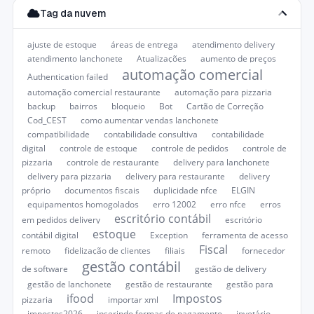
Tag da nuvem
ajuste de estoque
áreas de entrega
atendimento delivery
atendimento lanchonete
Atualizações
aumento de preços
automação comercial
Authentication failed
automação comercial restaurante
automação para pizzaria
backup
bairros
bloqueio
Bot
Cartão de Correção
Cod_CEST
como aumentar vendas lanchonete
compatibilidade
contabilidade consultiva
contabilidade
digital
controle de estoque
controle de pedidos
controle de
pizzaria
controle de restaurante
delivery para lanchonete
delivery para pizzaria
delivery para restaurante
delivery
próprio
documentos fiscais
duplicidade nfce
ELGIN
equipamentos homogolados
erro 12002
erro nfce
erros
escritório contábil
em pedidos delivery
escritório
estoque
contábil digital
Exception
ferramenta de acesso
Fiscal
remoto
fidelização de clientes
filiais
fornecedor
gestão contábil
de software
gestão de delivery
gestão de lanchonete
gestão de restaurante
gestão para
ifood
Impostos
pizzaria
importar xml
impostos2026
inserindo formas de pagamento
invetário