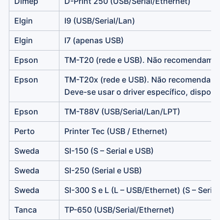
Dimep
D-Print 250 (USB/Serial/Ethernet)
Elgin
I9 (USB/Serial/Lan)
Elgin
I7 (apenas USB)
Epson
TM-T20 (rede e USB). Não recomendamos 
Epson
TM-T20x (rede e USB). Não recomendamos
Deve-se usar o driver específico, disponí
Epson
TM-T88V (USB/Serial/Lan/LPT)
Perto
Printer Tec (USB / Ethernet)
Sweda
SI-150 (S – Serial e USB)
Sweda
SI-250 (Serial e USB)
Sweda
SI-300 S e L (L – USB/Ethernet) (S – Seria
Tanca
TP-650 (USB/Serial/Ethernet)