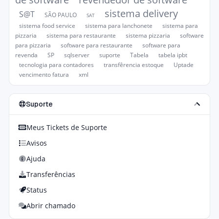
sistema delivery
S@T
SÃO PAULO
SAT
sistema food service
sistema para lanchonete
sistema para
pizzaria
sistema para restaurante
sistema pizzaria
software
para pizzaria
software para restaurante
software para
revenda
SP
sqlserver
suporte
Tabela
tabela ipbt
tecnologia para contadores
transfêrencia estoque
Uptade
vencimento fatura
xml
Suporte
Meus Tickets de Suporte
Avisos
Ajuda
Transferências
Status
Abrir chamado