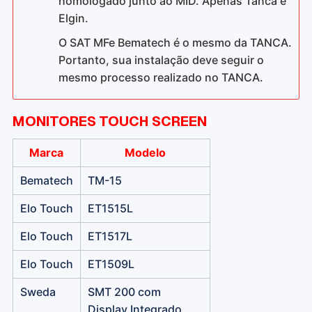
homologado junto ao MID. Apenas Tanca e
Elgin.
O SAT MFe Bematech é o mesmo da TANCA.
Portanto, sua instalação deve seguir o
mesmo processo realizado no TANCA.
MONITORES TOUCH SCREEN
Marca
Modelo
Bematech
TM-15
Elo Touch
ET1515L
Elo Touch
ET1517L
Elo Touch
ET1509L
Sweda
SMT 200 com
Display Integrado