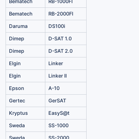
Bematech
RB-1000FI
Bematech
RB-2000FI
Daruma
DS100i
Dimep
D-SAT 1.0
Dimep
D-SAT 2.0
Elgin
Linker
Elgin
Linker II
Epson
A-10
Gertec
GerSAT
Kryptus
EasyS@t
Sweda
SS-1000
Sweda
SS-2000