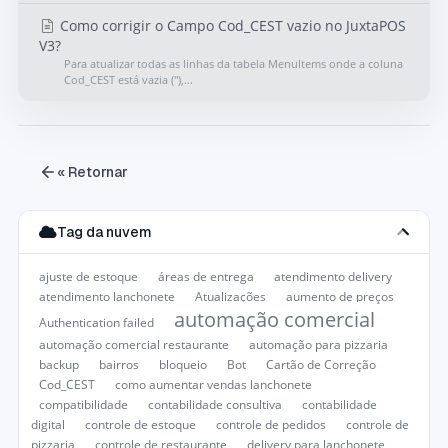
Como corrigir o Campo Cod_CEST vazio no JuxtaPOS
V3?
Para atualizar todas as linhas da tabela MenuItems onde a coluna
Cod_CEST está vazia (''),...
« Retornar
Tag da nuvem
ajuste de estoque
áreas de entrega
atendimento delivery
atendimento lanchonete
Atualizações
aumento de preços
automação comercial
Authentication failed
automação comercial restaurante
automação para pizzaria
backup
bairros
bloqueio
Bot
Cartão de Correção
Cod_CEST
como aumentar vendas lanchonete
compatibilidade
contabilidade consultiva
contabilidade
digital
controle de estoque
controle de pedidos
controle de
pizzaria
controle de restaurante
delivery para lanchonete