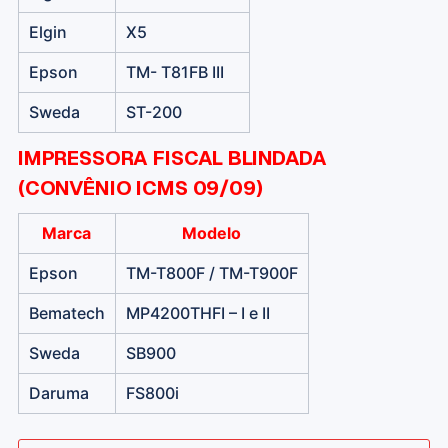
Elgin
X5
Epson
TM- T81FB III
Sweda
ST-200
IMPRESSORA FISCAL BLINDADA
(CONVÊNIO ICMS 09/09)
Marca
Modelo
Epson
TM-T800F / TM-T900F
Bematech
MP4200THFI – I e II
Sweda
SB900
Daruma
FS800i