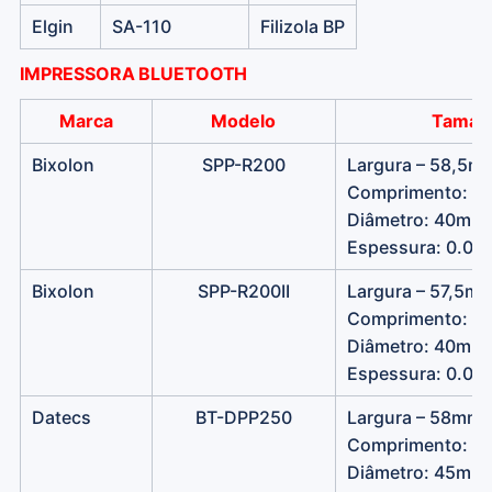
Elgin
SA-110
Filizola BP
IMPRESSORA BLUETOOTH
Marca
Modelo
Tamanh
Bixolon
SPP-R200
Largura – 58,5m
Comprimento: 26
Diâmetro: 40mm
Espessura: 0.0
Bixolon
SPP-R200II
Largura – 57,5m
Comprimento: 26
Diâmetro: 40mm
Espessura: 0.0
Datecs
BT-DPP250
Largura – 58mm
Comprimento: 26
Diâmetro: 45mm