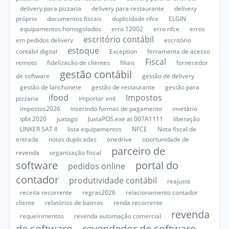
delivery para pizzaria
delivery para restaurante
delivery
próprio
documentos fiscais
duplicidade nfce
ELGIN
equipamentos homogolados
erro 12002
erro nfce
erros
escritório contábil
em pedidos delivery
escritório
estoque
contábil digital
Exception
ferramenta de acesso
Fiscal
remoto
fidelização de clientes
filiais
fornecedor
gestão contábil
de software
gestão de delivery
gestão de lanchonete
gestão de restaurante
gestão para
ifood
Impostos
pizzaria
importar xml
impostos2026
inserindo formas de pagamento
invetário
ipbt 2020
juxtago
JuxtaPOS.exe at 007A1111
liberação
LINKER SAT II
lista equipamentos
NFCE
Nota fiscal de
entrada
notas duplicadas
onedrive
oportunidade de
parceiro de
revenda
organização fiscal
software
portal do
pedidos online
contador
produtividade contábil
reajuste
receita recorrente
regras2026
relacionamento contador
cliente
relatórios de bairros
renda recorrente
revenda
requeirimentos
revenda automação comercial
de software
revendedor de software