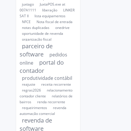
juxtago
JuxtaPOS.exe at
007A1111
liberação
LINKER
SAT II
lista equipamentos
NFCE
Nota fiscal de entrada
notas duplicadas
onedrive
oportunidade de revenda
organização fiscal
parceiro de
software
pedidos
portal do
online
contador
produtividade contábil
reajuste
receita recorrente
regras2026
relacionamento
contador cliente
relatórios de
bairros
renda recorrente
requeirimentos
revenda
automação comercial
revenda de
software