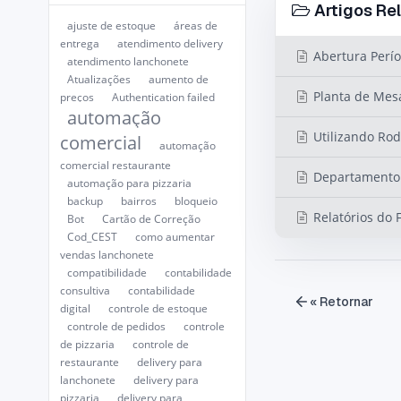
Artigos Re
ajuste de estoque
áreas de
entrega
atendimento delivery
Abertura Perío
atendimento lanchonete
Atualizações
aumento de
Planta de Mes
preços
Authentication failed
automação
Utilizando Rod
comercial
automação
comercial restaurante
Departamento 
automação para pizzaria
backup
bairros
bloqueio
Relatórios do 
Bot
Cartão de Correção
Cod_CEST
como aumentar
vendas lanchonete
compatibilidade
contabilidade
consultiva
contabilidade
« Retornar
digital
controle de estoque
controle de pedidos
controle
de pizzaria
controle de
restaurante
delivery para
lanchonete
delivery para
pizzaria
delivery para