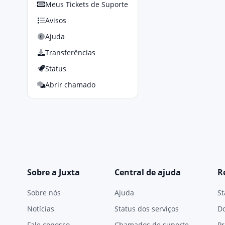
Meus Tickets de Suporte
Avisos
Ajuda
Transferências
Status
Abrir chamado
Sobre a Juxta
Central de ajuda
R
Sobre nós
Ajuda
St
Notícias
Status dos serviços
D
Fale conosco
Chamados de suporte
Pr