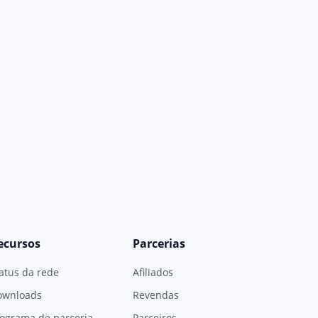
ecursos
Parcerias
atus da rede
Afiliados
ownloads
Revendas
ograma de parceria
Parceiros