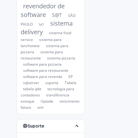
revendedor de
software
S@T
SÃO
sistema
PAULO
SAT
delivery
sistema food
service
sistema para
lanchonete
sistema para
pizzaria
sistema para
restaurante
sistema pizzaria
software para pizzaria
software para restaurante
software para revenda
SP
sqlserver
suporte
Tabela
tabela ipbt
tecnologia para
contadores
transfêrencia
estoque
Uptade
vencimento
fatura
xml
Suporte