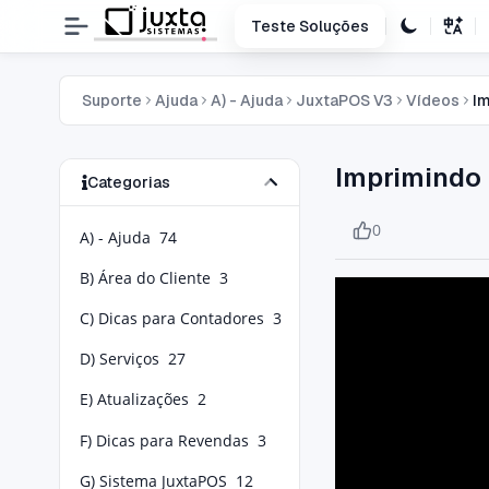
Teste Soluções
Suporte
Ajuda
A) - Ajuda
JuxtaPOS V3
Vídeos
I
Imprimindo
Categorias
0
A) - Ajuda
74
B) Área do Cliente
3
C) Dicas para Contadores
3
D) Serviços
27
E) Atualizações
2
F) Dicas para Revendas
3
G) Sistema JuxtaPOS
12