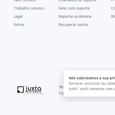
Trabalhe conosco
Falar com suporte
C
Legal
Reportar problema
Bl
Entrar
Recuperar senha
Nós valorizamos a sua pri
fornecer anúncios ou conte
Termos de uso
Política de pri
tudo", você consente com 
Copyright © 2026, Juxta Sistemas
O uso deste site está sujeito aos nossos termos de uso.
Ao utilizar este site, você concorda com as condições de us