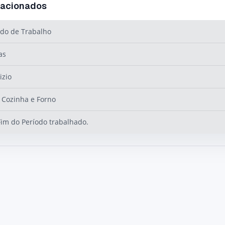
lacionados
do de Trabalho
as
izio
Cozinha e Forno
Fim do Período trabalhado.