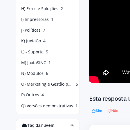
H) Erros e Soluções
2
I) Impressoras
1
J) Políticas
7
K) JuxtaGo
4
L) - Suporte
5
M) JuxtaSINC
1
N) Módulos
6
O) Marketing e Gestão para Food Service
5
P) Outros
4
Esta resposta l
Q) Versões demonstrativas
1
Sim
Não
Tag da nuvem