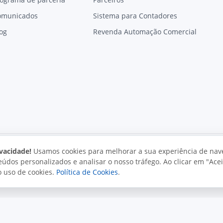
omunicados
Sistema para Contadores
og
Revenda Automação Comercial
vacidade!
Usamos cookies para melhorar a sua experiência de nav
údos personalizados e analisar o nosso tráfego. Ao clicar em "Acei
vacidade
Uso aceitável
Direitos autorais
o uso de cookies.
Política de Cookies
.
. Todos os direitos reservados.
o e políticas da Juxta.
Termos de uso