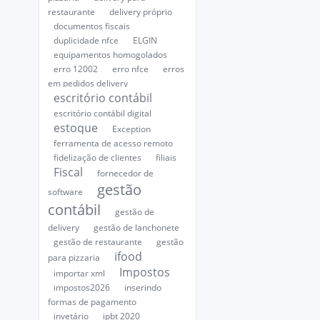
restaurante
delivery próprio
documentos fiscais
duplicidade nfce
ELGIN
equipamentos homogolados
erro 12002
erro nfce
erros
em pedidos delivery
escritório contábil
escritório contábil digital
estoque
Exception
ferramenta de acesso remoto
fidelização de clientes
filiais
Fiscal
fornecedor de
gestão
software
contábil
gestão de
delivery
gestão de lanchonete
gestão de restaurante
gestão
ifood
para pizzaria
Impostos
importar xml
impostos2026
inserindo
formas de pagamento
invetário
ipbt 2020