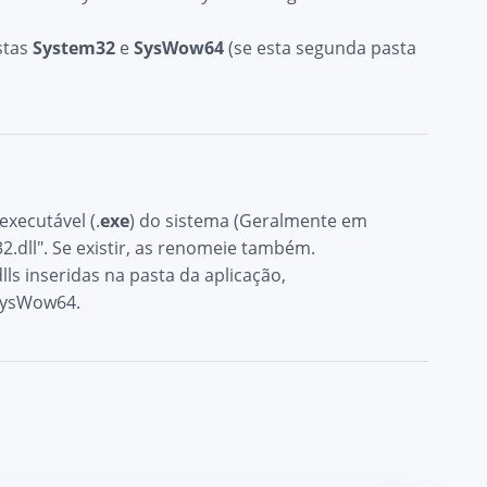
stas
System32
e
SysWow64
(se esta segunda pasta
executável (.
exe
) do sistema (Geralmente em
y32.dll". Se existir, as renomeie também.
ls inseridas na pasta da aplicação,
/SysWow64.