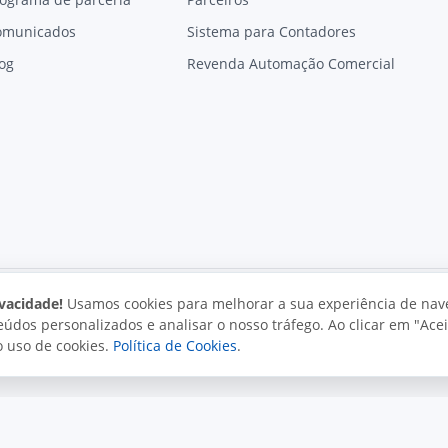
omunicados
Sistema para Contadores
og
Revenda Automação Comercial
vacidade!
Usamos cookies para melhorar a sua experiência de nav
údos personalizados e analisar o nosso tráfego. Ao clicar em "Acei
vacidade
Uso aceitável
Direitos autorais
o uso de cookies.
Política de Cookies
.
. Todos os direitos reservados.
o e políticas da Juxta.
Termos de uso