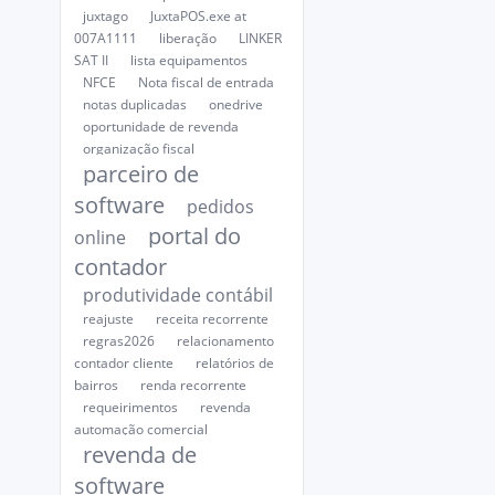
juxtago
JuxtaPOS.exe at
007A1111
liberação
LINKER
SAT II
lista equipamentos
NFCE
Nota fiscal de entrada
notas duplicadas
onedrive
oportunidade de revenda
organização fiscal
parceiro de
software
pedidos
portal do
online
contador
produtividade contábil
reajuste
receita recorrente
regras2026
relacionamento
contador cliente
relatórios de
bairros
renda recorrente
requeirimentos
revenda
automação comercial
revenda de
software