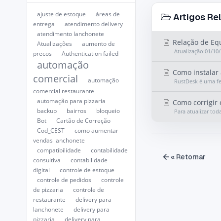
ajuste de estoque
áreas de
Artigos Re
entrega
atendimento delivery
atendimento lanchonete
Relação de Eq
Atualizações
aumento de
Atualização:01/1
preços
Authentication failed
automação
Como instalar 
comercial
automação
RustDesk é uma fe
comercial restaurante
automação para pizzaria
Como corrigir 
backup
bairros
bloqueio
Para atualizar tod
Bot
Cartão de Correção
Cod_CEST
como aumentar
vendas lanchonete
compatibilidade
contabilidade
« Retornar
consultiva
contabilidade
digital
controle de estoque
controle de pedidos
controle
de pizzaria
controle de
restaurante
delivery para
lanchonete
delivery para
pizzaria
delivery para