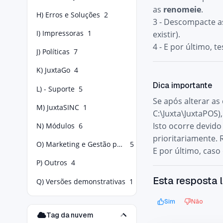
as
renomeie
.
H) Erros e Soluções
2
3 - Descompacte as
I) Impressoras
1
existir).
4 - E por último, 
J) Políticas
7
K) JuxtaGo
4
Dica importante
L) - Suporte
5
Se após alterar as
M) JuxtaSINC
1
C:\Juxta\JuxtaPOS),
Isto ocorre devido
N) Módulos
6
prioritariamente.
O) Marketing e Gestão para Food Service
5
E por último, caso
P) Outros
4
Esta resposta l
Q) Versões demonstrativas
1
Sim
Não
Tag da nuvem