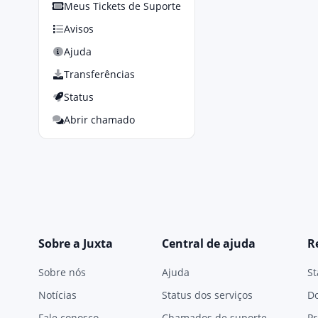
Meus Tickets de Suporte
Avisos
Ajuda
Transferências
Status
Abrir chamado
Sobre a Juxta
Central de ajuda
R
Sobre nós
Ajuda
St
Notícias
Status dos serviços
D
Fale conosco
Chamados de suporte
Pr