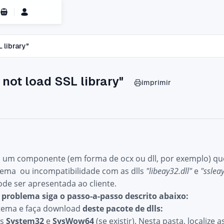
Carrinho de Compras
 library"
 not load SSL library"
imprimir
 um componente (em forma de ocx ou dll, por exemplo) que
lema ou incompatibilidade com as dlls
"libeay32.dll"
e
"ssleay
pode ser apresentada ao cliente.
 problema siga o passo-a-passo descrito abaixo:
istema e faça download
deste pacote de dlls:
as
System32
e
SysWow64
(se existir). Nesta pasta, localize a