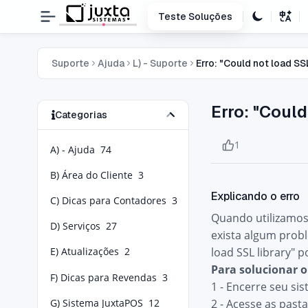
Teste Soluções
Suporte
Ajuda
L) - Suporte
Erro: "Could not load SSL
Erro: "Could
Categorias
1
A) - Ajuda
74
B) Área do Cliente
3
Explicando o erro
C) Dicas para Contadores
3
Quando utilizamos
D) Serviços
27
exista algum prob
load SSL library" 
E) Atualizações
2
Para solucionar o
F) Dicas para Revendas
3
1 - Encerre seu s
G) Sistema JuxtaPOS
12
2 - Acesse as past