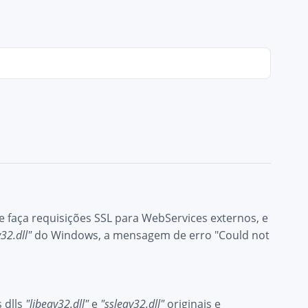
 faça requisições SSL para WebServices externos, e
32.dll"
do Windows, a mensagem de erro "Could not
s dlls
"libeay32.dll"
e
"ssleay32.dll"
originais e