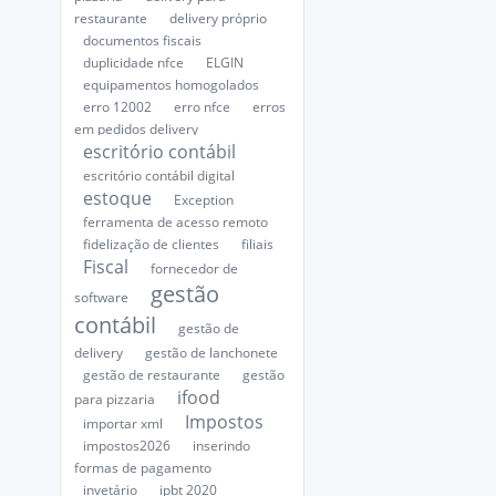
restaurante
delivery próprio
documentos fiscais
duplicidade nfce
ELGIN
equipamentos homogolados
erro 12002
erro nfce
erros
em pedidos delivery
escritório contábil
escritório contábil digital
estoque
Exception
ferramenta de acesso remoto
fidelização de clientes
filiais
Fiscal
fornecedor de
gestão
software
contábil
gestão de
delivery
gestão de lanchonete
gestão de restaurante
gestão
ifood
para pizzaria
Impostos
importar xml
impostos2026
inserindo
formas de pagamento
invetário
ipbt 2020