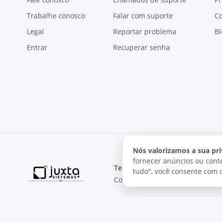
Trabalhe conosco
Falar com suporte
C
Legal
Reportar problema
Bl
Entrar
Recuperar senha
Nós valorizamos a sua pri
fornecer anúncios ou conte
Termos de uso
Política de pri
tudo", você consente com 
Copyright © 2026, Juxta Sistemas
O uso deste site está sujeito aos nossos termos de uso.
Ao utilizar este site, você concorda com as condições de us