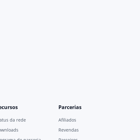
ecursos
Parcerias
atus da rede
Afiliados
ownloads
Revendas
ograma de parceria
Parceiros