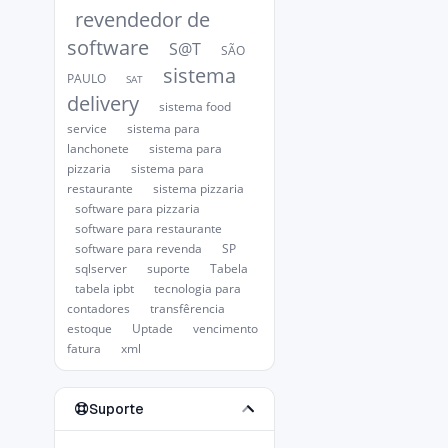
revendedor de
software
S@T
SÃO
sistema
PAULO
SAT
delivery
sistema food
service
sistema para
lanchonete
sistema para
pizzaria
sistema para
restaurante
sistema pizzaria
software para pizzaria
software para restaurante
software para revenda
SP
sqlserver
suporte
Tabela
tabela ipbt
tecnologia para
contadores
transfêrencia
estoque
Uptade
vencimento
fatura
xml
Suporte