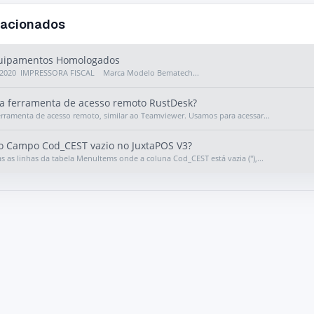
lacionados
uipamentos Homologados
0/2020 IMPRESSORA FISCAL Marca Modelo Bematech...
a ferramenta de acesso remoto RustDesk?
rramenta de acesso remoto, similar ao Teamviewer. Usamos para acessar...
o Campo Cod_CEST vazio no JuxtaPOS V3?
as as linhas da tabela MenuItems onde a coluna Cod_CEST está vazia (''),...