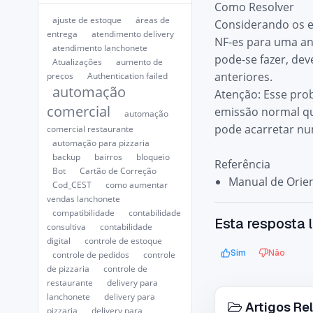
Como Resolver
ajuste de estoque
áreas de
Considerando os e
entrega
atendimento delivery
NF-es para uma aná
atendimento lanchonete
pode-se fazer, dev
Atualizações
aumento de
anteriores.
preços
Authentication failed
automação
Atenção: Esse pro
comercial
emissão normal qu
automação
pode acarretar nu
comercial restaurante
automação para pizzaria
backup
bairros
bloqueio
Referência
Bot
Cartão de Correção
Manual de Orien
Cod_CEST
como aumentar
vendas lanchonete
compatibilidade
contabilidade
Esta resposta l
consultiva
contabilidade
digital
controle de estoque
Sim
Não
controle de pedidos
controle
de pizzaria
controle de
restaurante
delivery para
lanchonete
delivery para
Artigos Re
pizzaria
delivery para