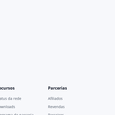
ecursos
Parcerias
atus da rede
Afiliados
ownloads
Revendas
ograma de parceria
Parceiros