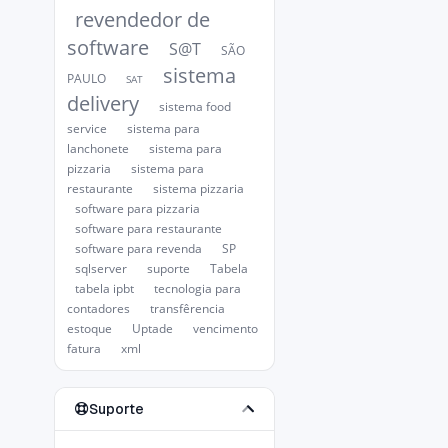
revendedor de
software
S@T
SÃO
sistema
PAULO
SAT
delivery
sistema food
service
sistema para
lanchonete
sistema para
pizzaria
sistema para
restaurante
sistema pizzaria
software para pizzaria
software para restaurante
software para revenda
SP
sqlserver
suporte
Tabela
tabela ipbt
tecnologia para
contadores
transfêrencia
estoque
Uptade
vencimento
fatura
xml
Suporte