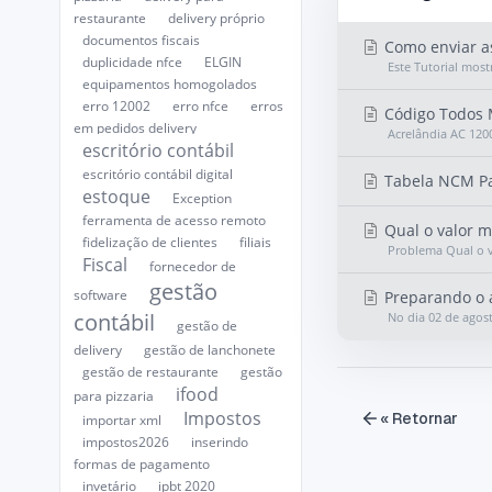
restaurante
delivery próprio
documentos fiscais
Como enviar as
duplicidade nfce
ELGIN
Este Tutorial most
equipamentos homogolados
erro 12002
erro nfce
erros
Código Todos M
em pedidos delivery
Acrelândia AC 120
escritório contábil
escritório contábil digital
Tabela NCM Pa
estoque
Exception
ferramenta de acesso remoto
Qual o valor m
fidelização de clientes
filiais
Problema Qual o v
Fiscal
fornecedor de
gestão
software
Preparando o 
contábil
No dia 02 de agost
gestão de
delivery
gestão de lanchonete
gestão de restaurante
gestão
ifood
para pizzaria
Impostos
« Retornar
importar xml
impostos2026
inserindo
formas de pagamento
invetário
ipbt 2020