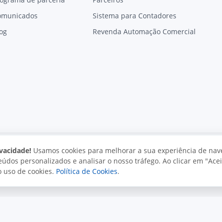
omunicados
Sistema para Contadores
og
Revenda Automação Comercial
vacidade!
Usamos cookies para melhorar a sua experiência de nav
údos personalizados e analisar o nosso tráfego. Ao clicar em "Acei
vacidade
Uso aceitável
Direitos autorais
o uso de cookies.
Política de Cookies
.
. Todos os direitos reservados.
o e políticas da Juxta.
Termos de uso