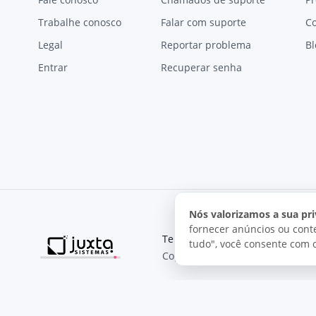
Trabalhe conosco
Falar com suporte
C
Legal
Reportar problema
Bl
Entrar
Recuperar senha
Nós valorizamos a sua pri
fornecer anúncios ou conte
Termos de uso
Política de pri
tudo", você consente com 
Copyright © 2026, Juxta Sistemas
O uso deste site está sujeito aos nossos termos de uso.
Ao utilizar este site, você concorda com as condições de us