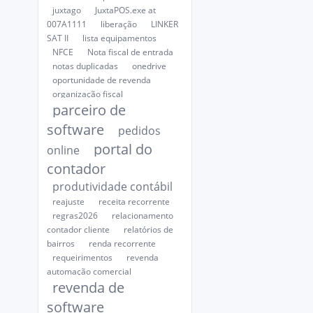
juxtago
JuxtaPOS.exe at
007A1111
liberação
LINKER
SAT II
lista equipamentos
NFCE
Nota fiscal de entrada
notas duplicadas
onedrive
oportunidade de revenda
organização fiscal
parceiro de
software
pedidos
portal do
online
contador
produtividade contábil
reajuste
receita recorrente
regras2026
relacionamento
contador cliente
relatórios de
bairros
renda recorrente
requeirimentos
revenda
automação comercial
revenda de
software