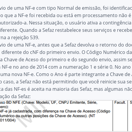
envio de uma NF-e com tipo Normal de emissão, foi identifi
o que a NF-e foi recebida ou está em processamento não é d
autorizado-a. Nessa situação, o usuário ativa a contingênci
ferente. Quando a Sefaz restabelece seus serviços e recebe
rna a rejeição 539.
 envio de uma NF-e, antes que a Sefaz devolva o retorno d
 diferente do cNF do primeiro envio. O Código Numérico da 
a Chave de Aceso do primeiro e do segundo envio, assim se
ma NF-e no ano de 2014 com a numeração 1 e série 0. No a
uma nova NF-e. Como o Ano é parte integrante a Chave de A
o caso, a Sefaz não está permitindo que você reinicie sua s
a das NF-es é aceita na maioria das Sefaz, mas algumas nã
dação da Sefaz: