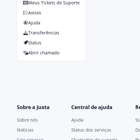
Meus Tickets de Suporte
Avisos
Ajuda
Transferências
Status
Abrir chamado
Sobre a Juxta
Central de ajuda
R
Sobre nós
Ajuda
St
Notícias
Status dos serviços
D
Fale conosco
Chamados de suporte
Pr