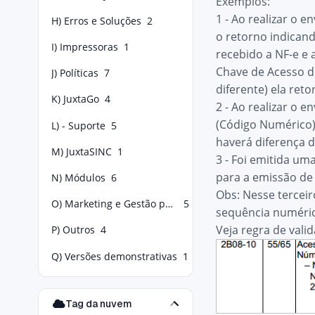
Exemplos:
1 - Ao realizar o 
H) Erros e Soluções
2
o retorno indicand
I) Impressoras
1
recebido a NF-e e 
Chave de Acesso di
J) Políticas
7
diferente) ela reto
K) JuxtaGo
4
2 - Ao realizar o
(Código Numérico)
L) - Suporte
5
haverá diferença d
M) JuxtaSINC
1
3 - Foi emitida u
para a emissão de 
N) Módulos
6
Obs: Nesse terceir
O) Marketing e Gestão para Food Service
5
sequência numéric
Veja regra de vali
P) Outros
4
Q) Versões demonstrativas
1
Tag da nuvem